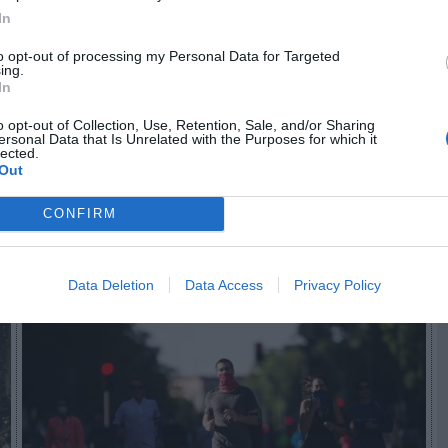
In
to opt-out of processing my Personal Data for Targeted
n no formas parte de 2Playbook Club
ing.
In
ocio o únete gratis como Simpatizante para leer este conteni
o opt-out of Collection, Use, Retention, Sale, and/or Sharing
¡Suscríbete!
Inicia sesión
ersonal Data that Is Unrelated with the Purposes for which it
lected.
Out
CONFIRM
Imprimir
Data Deletion
Data Access
Privacy Policy