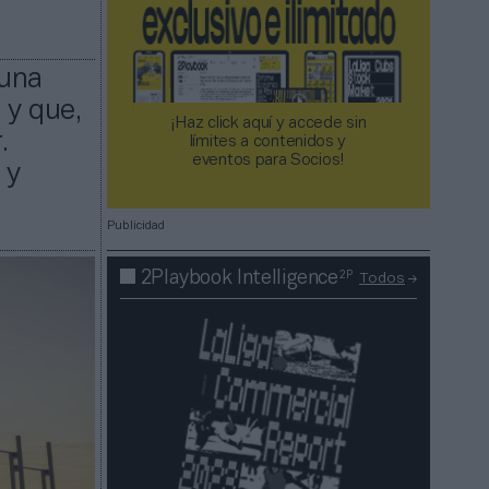
 una
 y que,
¡Haz click aquí y accede sin
.
límites a contenidos y
eventos para Socios!​​​​​​​
 y
Publicidad
2P
2Playbook Intelligence
Todos