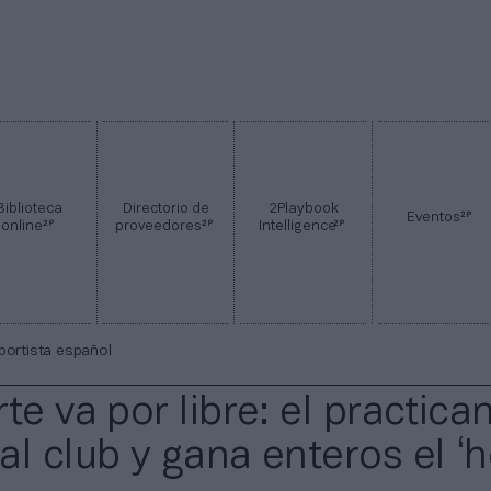
Biblioteca
Directorio de
2Playbook
2P
Eventos
2P
2P
2P
online
proveedores
Intelligence
eportista español
te va por libre: el practica
al club y gana enteros el 