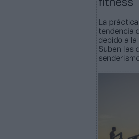
fitness’
La práctica
tendencia q
debido a la
Suben las 
senderismo;