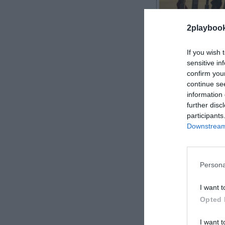
2playboo
If you wish 
sensitive in
confirm you
continue se
Patricia López
information 
further disc
participants
Downstream 
Ejercitarse por 
centro que ofr
Persona
convenientes pa
I want t
Opted 
I want t