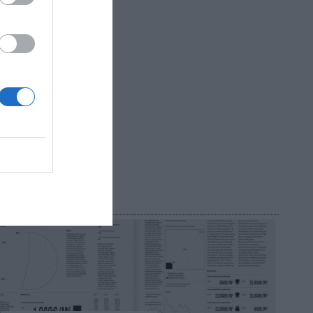
?
do!