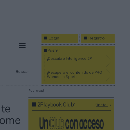
Login
Registro
Menú
2P
Push
¡Descubre Intelligence 2P!
Buscar
¡Recupera el contenido de PRO
Women in Sports!
Publicidad
2P
2Playbook Club
¡Únete!
nte
‘home