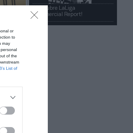
¡Descubre LaLiga
Commercial Report!​​
sonal or
ection to
ou may
 personal
out of the
 downstream
B’s List of
re o en un
ás
a que