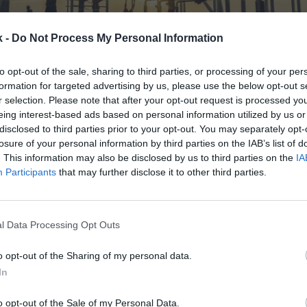
k -
Do Not Process My Personal Information
to opt-out of the sale, sharing to third parties, or processing of your per
formation for targeted advertising by us, please use the below opt-out s
r selection. Please note that after your opt-out request is processed y
eing interest-based ads based on personal information utilized by us or
22 de junio de 2021
disclosed to third parties prior to your opt-out. You may separately opt-
losure of your personal information by third parties on the IAB’s list of
. This information may also be disclosed by us to third parties on the
IA
Guardar
Me gusta
Participants
that may further disclose it to other third parties.
libre, solo o en grupos reducidos, en casa, al aire lib
ece amplios horarios, son algunas de las opciones m
l Data Processing Opt Outs
ra la práctica deportiva. Atrás queda la vía federad
o opt-out of the Sharing of my personal data.
In
o opt-out of the Sale of my Personal Data.