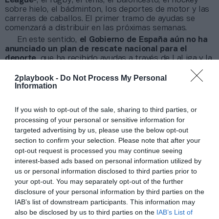
League-
, el rugby, el tenis, el baloncesto, el hockey
sobre hielo, el bádminton, los deportes de motor y las
carreras de caballos. El primer tramo de ayudas se
comenzará a distribuir en las próximas semanas.
En este sentido,
el Gobierno de España aún no ha
anunciado un plan de rescate nacional para el
deporte
, que ha recibido ayudas a través de LaLiga y la
Rfef, con los denominados Pactos de Viana, las
comunidades autónomas y organismos sin ánimo de
2playbook -
Do Not Process My Personal
Information
lucro como la Fundación Trinidad Alfonso, fundada por
el empresario valenciano
Juan Roig, que ha elevado a
30 millones de euros su inversión en el deporte
If you wish to opt-out of the sale, sharing to third parties, or
valenciano tras la Covid-19
.
processing of your personal or sensitive information for
targeted advertising by us, please use the below opt-out
Añadir
2Playbook
como fuente preferida de Google
section to confirm your selection. Please note that after your
de forma gratuita
opt-out request is processed you may continue seeing
Mantente informado con las últimas noticias de actualidad.
interest-based ads based on personal information utilized by
ACTIVAR AHORA
us or personal information disclosed to third parties prior to
your opt-out. You may separately opt-out of the further
disclosure of your personal information by third parties on the
IAB’s list of downstream participants. This information may
Compartir
also be disclosed by us to third parties on the
IAB’s List of