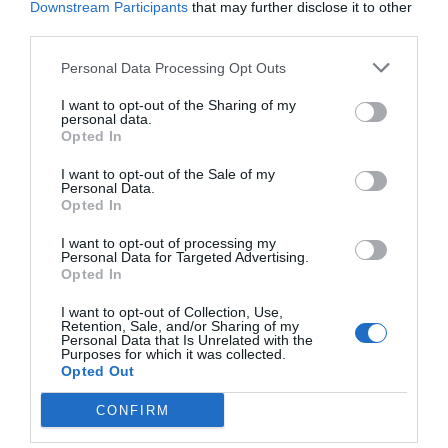
Imprimir
Downstream Participants
that may further disclose it to other
third parties.
Índex
2P
Personal Data Processing Opt Outs
I want to opt-out of the Sharing of my
Inversión pública
personal data.
Opted In
I want to opt-out of the Sale of my
Personal Data.
Publicidad
Opted In
I want to opt-out of processing my
Personal Data for Targeted Advertising.
2P
2Playbook Club
Opted In
I want to opt-out of Collection, Use,
Retention, Sale, and/or Sharing of my
Personal Data that Is Unrelated with the
Purposes for which it was collected.
Opted Out
CONFIRM