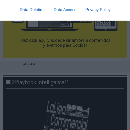
Data Deletion
Data Access
Privacy Policy
¡Haz click aquí y accede sin límites a contenidos
y eventos para Socios!​​​​​​​
Publicidad
2P
2Playbook Intelligence