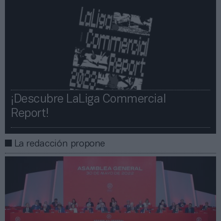
¡Descubre LaLiga Commercial
Report!​​
La redacción propone