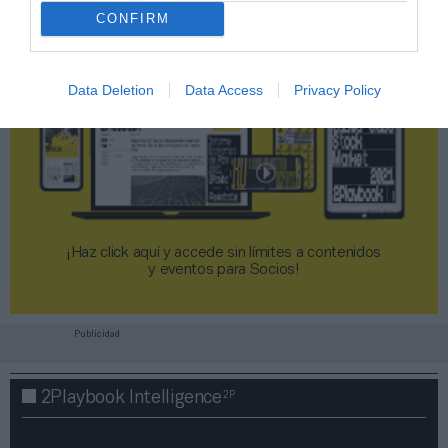
CONFIRM
Data Deletion
Data Access
Privacy Policy
¡Haz click aquí y accede sin límites a contenidos
y eventos para Socios!​​​​​​​
Publicidad
2P
2Playbook Intelligence