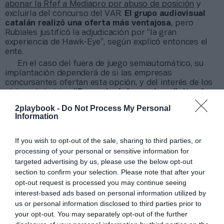
abonar la Rfef a Mediapro por abuso de posición
y
excluirla del concurso del VAR.
El
grupo audiovisual
catalán realizó una oferta más ventajosa
, pero
Rubiales justificó la adjudicación por “la gran
experiencia de Hawk-Eye”, según explicó entonces el
ente.
En el caso del fuera de juego semiautomático, su
implantación dependerá de si las empresas
concursantes ofertan esta opción, y del interés de los
clubes de LaLiga:
“Dependerá de que lo soliciten la
mayoría de las entidades”
, apunta la Rfef.
2playbook -
Do Not Process My Personal
Information
Añadir
2Playbook
como fuente preferida de Google
de forma gratuita
If you wish to opt-out of the sale, sharing to third parties, or
Mantente informado con las últimas noticias de actualidad.
processing of your personal or sensitive information for
ACTIVAR AHORA
targeted advertising by us, please use the below opt-out
section to confirm your selection. Please note that after your
opt-out request is processed you may continue seeing
Compartir
interest-based ads based on personal information utilized by
us or personal information disclosed to third parties prior to
Imprimir
your opt-out. You may separately opt-out of the further