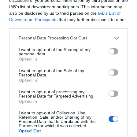
disclosure of your personal information by third parties on the
IAB’s list of downstream participants. This information may
Índex
2P
also be disclosed by us to third parties on the
IAB’s List of
Downstream Participants
that may further disclose it to other
Rfef
third parties.
Personal Data Processing Opt Outs
LaLiga
I want to opt-out of the Sharing of my
personal data.
Liga F
Opted In
PRO Women in Sports
I want to opt-out of the Sale of my
Personal Data.
Opted In
I want to opt-out of processing my
Publicidad
Personal Data for Targeted Advertising.
Opted In
I want to opt-out of Collection, Use,
2P
2Playbook Club
Retention, Sale, and/or Sharing of my
Personal Data that Is Unrelated with the
Purposes for which it was collected.
Opted Out