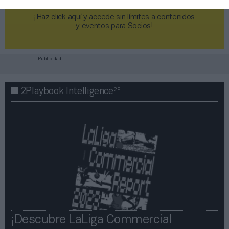
¡Haz click aquí y accede sin límites a contenidos
y eventos para Socios!​​​​​​​
Publicidad
2P
2Playbook Intelligence
¡Descubre LaLiga Commercial