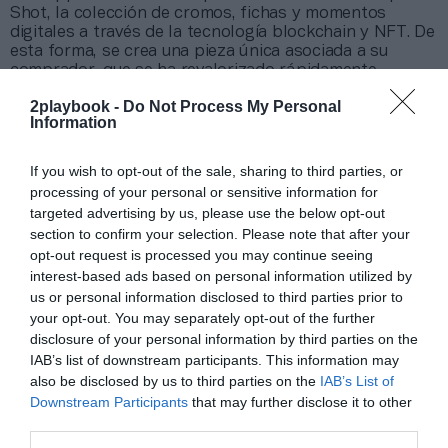
Shot, la colección de cromos, fichas y momentos
digitales a través de la tecnología blockchain y NFT. De
esta forma, se crea una pieza única asociada a su
comprador, que se ha revalorizado rápidamente.
Actualmente hay más de 800.000 cuentas registradas
2playbook -
Do Not Process My Personal
en su plataforma y ha movido 450 millones de dólares
Information
en más de tres millones de transacciones.
If you wish to opt-out of the sale, sharing to third parties, or
Añadir
2Playbook
como fuente preferida de Google
processing of your personal or sensitive information for
de forma gratuita
Mantente informado con las últimas noticias de actualidad.
targeted advertising by us, please use the below opt-out
ACTIVAR AHORA
section to confirm your selection. Please note that after your
opt-out request is processed you may continue seeing
interest-based ads based on personal information utilized by
us or personal information disclosed to third parties prior to
Compartir
your opt-out. You may separately opt-out of the further
disclosure of your personal information by third parties on the
Imprimir
IAB’s list of downstream participants. This information may
also be disclosed by us to third parties on the
IAB’s List of
Índex
2P
Downstream Participants
that may further disclose it to other
third parties.