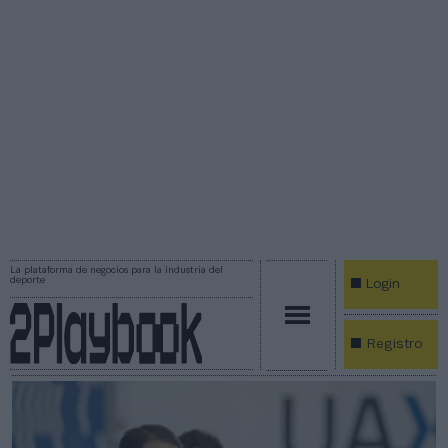
La plataforma de negocios para la industria del
deporte
Login
Registro