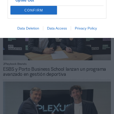
Opted Out
CONFIRM
Data Deletion
Data Access
Privacy Policy
2Playbook Brands
ESBS y Porto Business School lanzan un programa
avanzado en gestión deportiva