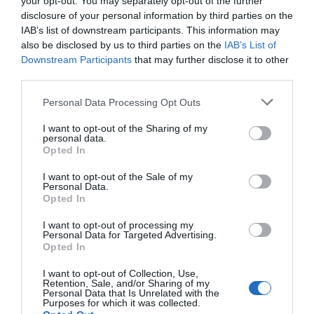
your opt-out. You may separately opt-out of the further
disclosure of your personal information by third parties on the
IAB’s list of downstream participants. This information may
also be disclosed by us to third parties on the
IAB’s List of
Downstream Participants
that may further disclose it to other
third parties.
Personal Data Processing Opt Outs
I want to opt-out of the Sharing of my
personal data.
Opted In
I want to opt-out of the Sale of my
Personal Data.
Opted In
I want to opt-out of processing my
2Playbook Brands
Personal Data for Targeted Advertising.
El Music&Sport Summit conquista el Riyadh Air
Opted In
Metropolitano y se proyecta hacia una gira de
estadios
I want to opt-out of Collection, Use,
Retention, Sale, and/or Sharing of my
Personal Data that Is Unrelated with the
Purposes for which it was collected.