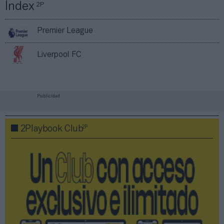
Índex
2P
Premier League
Liverpool FC
Publicidad
2P
2Playbook Club