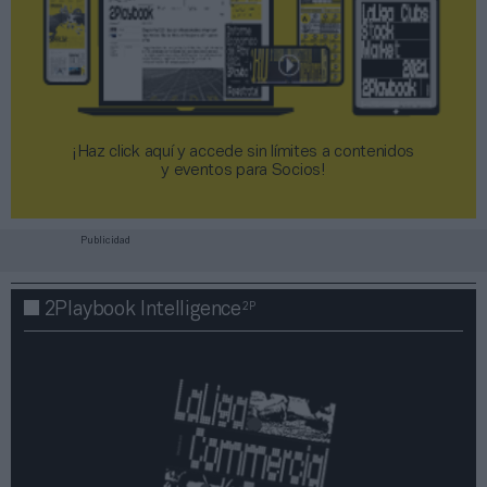
¡Haz click aquí y accede sin límites a contenidos
y eventos para Socios!​​​​​​​
Publicidad
2P
2Playbook Intelligence