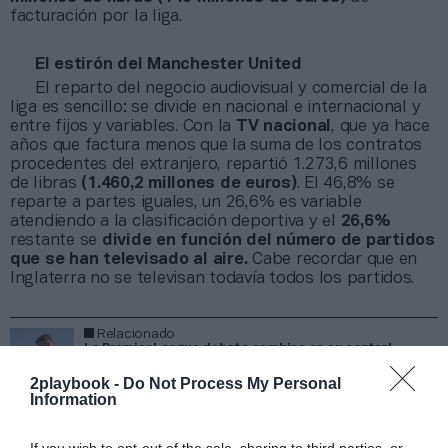
facturación por la liga.
El estirón del Manchester United
El reparto del negocio audiovisual y comercial de la
liga es sencillo: se divide en nacional e internacional y
entre fijos y variables. Con la
TV nacional
, que ya hace
años que factura menos que la suma de los contratos
procedentes del extranjero, repartió 1.273,6 millones
de libras
(1.460,2 millones de euros)
. El 46,8% se
reparte a partes iguales, un 26,6% es variable
atendiendo a la clasificación deportiva y el
26,6%
restante se
divide en función del número de partidos
que se han televisado al aire.
Cabe recordar que en
Inglaterra no se televisan todavía todos los partidos.
Relacionado
La Premier League debate cambios en su control
económico para rebajar el ‘efecto ascensor’
2playbook -
Do Not Process My Personal
Information
Este último punto fue un salvavidas para el