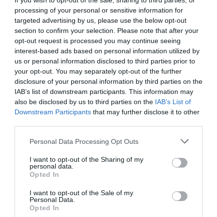
If you wish to opt-out of the sale, sharing to third parties, or
Manchester United
, que quedó décimoquinto en liga,
processing of your personal or sensitive information for
pero
undécimo en el ranking del reparto
. El motivo es
targeted advertising by us, please use the below opt-out
que
se emitieron 28 partidos
suyos por televisión en
Inglaterra. Sólo Liverpool (30) y Arsenal (29) tuvieron
section to confirm your selection. Please note that after your
más partidos retransmitidos. Gracias a este interés
opt-out request is processed you may continue seeing
mediático, los
red devils
se embolsaron 23,4 millones
interest-based ads based on personal information utilized by
de libras (26,8 millones de euros) por este variable.
us or personal information disclosed to third parties prior to
Con la
televisión internacional
, con 1.402 millones
your opt-out. You may separately opt-out of the further
de libras
(1.607,4 millones de euros) a repartir
, el
disclosure of your personal information by third parties on the
84,5% se distribuyó a partes iguales, y el resto
IAB’s list of downstream participants. This information may
siguiendo la clasificación deportiva. Finalmente, la
also be disclosed by us to third parties on the
IAB’s List of
Premier también aportó 158 millones de libras
(181,1
Downstream Participants
that may further disclose it to other
millones
de euros)
de sus ingresos por
patrocinios
a
third parties.
sus clubes, con 7,9 millones de libras (9 millones de
euros) para cada uno de sus 20 equipos.
Personal Data Processing Opt Outs
I want to opt-out of the Sharing of my
Sobre Intelligence 2P
personal data.
Opted In
Intelligence 2P
es la unidad de estrategia e
inteligencia de mercado de 2Playbook, cuya plataforma
I want to opt-out of the Sale of my
de datos monitoriza en tiempo real el negocio de 60
Personal Data.
clubes de LaLiga, Liga F y Primera Rfef; 200 clubes de
Opted In
ligas europeas; 22 clubes de ACB y Primera FEB.