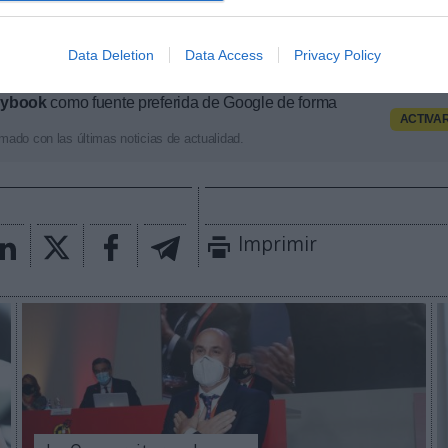
tve se defendió alegando que “no había recibido
ón económica alguna” por la emisión de anuncios d
yan al deporte español en sus retransmisiones depo
Data Deletion
Data Access
Privacy Policy
aybook
como fuente preferida de Google de forma
ACTIVA
mado con las últimas noticias de actualidad.
Imprimir