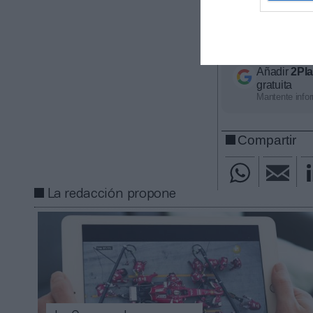
Entonces, R
contraprestaci
marcas que apo
Añadir
2Pl
gratuita
Mantente infor
Compartir
La redacción propone