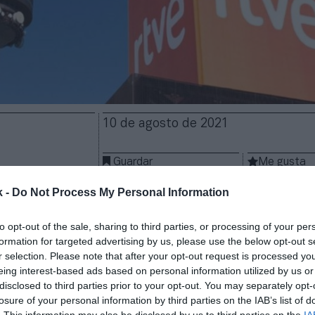
10 de agosto de 2021
Guardar
Me gusta
k -
Do Not Process My Personal Information
ás claridad sobre la publicidad en Rtve. También en
ompeticiones y programas deportivos. El anteproyect
to opt-out of the sale, sharing to third parties, or processing of your per
ral de comunicación audiovisual, promovido por el mi
formation for targeted advertising by us, please use the below opt-out s
nómicos y Transformación Digital, deja “incongrue
r selection. Please note that after your opt-out request is processed y
to. Cabe recordar que
la Cnmc ya impuso una multa 
eing interest-based ads based on personal information utilized by us or
ón de euros en 2018 a Rtve
por, presuntamente, inc
disclosed to third parties prior to your opt-out. You may separately opt-
ral de Comunicación Audiovisual (Lgca). Un tercio de
losure of your personal information by third parties on the IAB’s list of