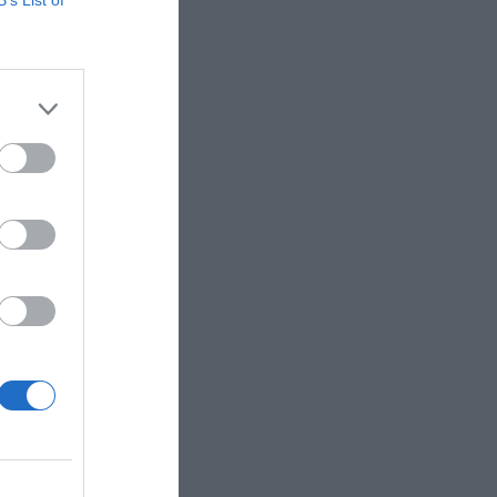
 olímpico.
B’s List of
 de
e
refiere el
da por una
ón”,
ance de
ción
ciación de
orme con
s de
s
n de la
lación