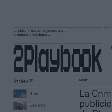
La plataforma de negocios para
la industria del deporte
Media
Índex
2P
La Cnmc 
Rtve
publici
Gobierno