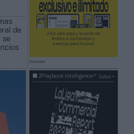
rmas
eral de
¡Haz click aquí y accede sin
 se
límites a contenidos y
eventos para Socios!​​​​​​​
uncios
Publicidad
2P
2Playbook Intelligence
Todos