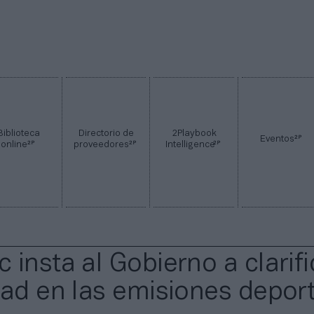
Biblioteca
Directorio de
2Playbook
2P
Eventos
2P
2P
2P
online
proveedores
Intelligence
insta al Gobierno a clarifi
dad en las emisiones deport