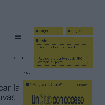
Login
Registro
Menú
2P
Push
¡Descubre Intelligence 2P!
Buscar
¡Recupera el contenido de PRO
Women in Sports!
Publicidad
2P
2Playbook Club
¡Únete!
car la
ivas