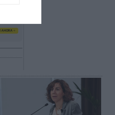
e estas
rtivas.
R AHORA