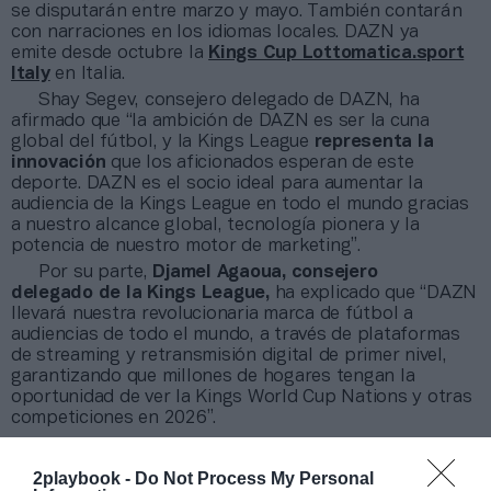
se disputarán entre marzo y mayo. También contarán
con narraciones en los idiomas locales. DAZN ya
emite desde octubre la
Kings Cup Lottomatica.sport
Italy
en Italia.
Shay Segev, consejero delegado de DAZN, ha
afirmado que “la ambición de DAZN es ser la cuna
global del fútbol, ​​y la Kings League
representa la
innovación
que los aficionados esperan de este
deporte. DAZN es el socio ideal para aumentar la
audiencia de la Kings League en todo el mundo gracias
a nuestro alcance global, tecnología pionera y la
potencia de nuestro motor de marketing”.
Por su parte,
Djamel Agaoua, consejero
delegado de la Kings League,
ha explicado que “DAZN
llevará nuestra revolucionaria marca de fútbol a
audiencias de todo el mundo, a través de plataformas
de streaming y retransmisión digital de primer nivel,
garantizando que millones de hogares tengan la
oportunidad de ver la Kings World Cup Nations y otras
competiciones en 2026”.
2playbook -
Do Not Process My Personal
Sobre Intelligence 2P