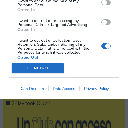
I want to opt-out of the Sale of my
Personal Data.
Compartir
Opted In
Imprimir
I want to opt-out of processing my
Personal Data for Targeted Advertising.
Opted In
Índex
2P
I want to opt-out of Collection, Use,
Retention, Sale, and/or Sharing of my
Dazn
Personal Data that Is Unrelated with the
Purposes for which it was collected.
Opted Out
Kings League
CONFIRM
Publicidad
Data Deletion
Data Access
Privacy Policy
2P
2Playbook Club