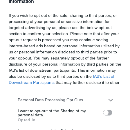
Information
Intelligence 2P
es la unidad de estrategia e
inteligencia de mercado de 2Playbook, cuya plataforma
If you wish to opt-out of the sale, sharing to third parties, or
de datos monitoriza en tiempo real el negocio de 60
processing of your personal or sensitive information for
clubes de LaLiga, Liga F y Primera Federación; 200
targeted advertising by us, please use the below opt-out
clubes de ligas europeas; 22 clubes de ACB y Primera
FEB.
section to confirm your selection. Please note that after your
opt-out request is processed you may continue seeing
La plataforma de datos monitoriza más de 34.000
interest-based ads based on personal information utilized by
contratos de patrocinio, de los que 25.000
corresponden al mercado español y más de 8.000 a
us or personal information disclosed to third parties prior to
propiedades deportivas y competiciones internacionales,
your opt-out. You may separately opt-out of the further
segmentados por competición, tipología de activos,
disclosure of your personal information by third parties on the
marcas, categorías de producto y valor económico
IAB’s list of downstream participants. This information may
aproximado de cada acuerdo. Si quieres más
also be disclosed by us to third parties on the
IAB’s List of
información, contacta con nosotros
Downstream Participants
that may further disclose it to other
en
intelligence@2playbook.com
.
third parties.
Añadir
2Playbook
como fuente preferida de Google
Personal Data Processing Opt Outs
de forma gratuita
Mantente informado con las últimas noticias de actualidad.
I want to opt-out of the Sharing of my
ACTIVAR AHORA
personal data.
Opted In