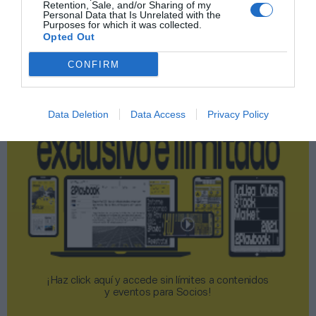
Retention, Sale, and/or Sharing of my
Publicidad
Personal Data that Is Unrelated with the
Purposes for which it was collected.
Opted Out
2P
2Playbook Club
CONFIRM
Data Deletion
Data Access
Privacy Policy
¡Haz click aquí y accede sin límites a contenidos
y eventos para Socios!​​​​​​​