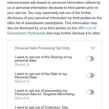
interest-based ads based on personal information utilized by
us or personal information disclosed to third parties prior to
Añadir
2Playbook
como fuente preferida de Google
your opt-out. You may separately opt-out of the further
de forma gratuita
disclosure of your personal information by third parties on the
Mantente informado con las últimas noticias de actualidad.
IAB’s list of downstream participants. This information may
ACTIVAR AHORA
also be disclosed by us to third parties on the
IAB’s List of
Downstream Participants
that may further disclose it to other
third parties.
Compartir
Personal Data Processing Opt Outs
Imprimir
I want to opt-out of the Sharing of my
personal data.
Opted In
Índex
2P
I want to opt-out of the Sale of my
Personal Data.
Operaciones corporativas
Opted In
Dazn
I want to opt-out of processing my
Personal Data for Targeted Advertising.
Opted In
I want to opt-out of Collection, Use,