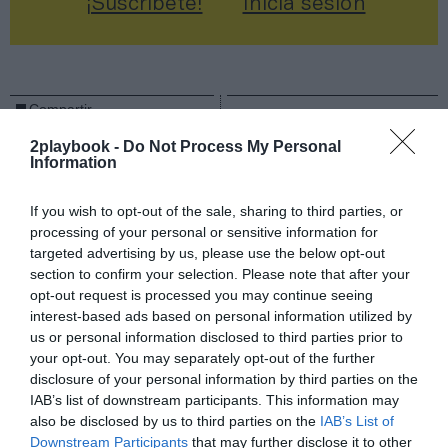
¡Suscríbete!
Inicia sesión
Compartir
2playbook -
Do Not Process My Personal
Imprimir
Information
Índex
2P
If you wish to opt-out of the sale, sharing to third parties, or
processing of your personal or sensitive information for
targeted advertising by us, please use the below opt-out
Dazn
section to confirm your selection. Please note that after your
opt-out request is processed you may continue seeing
interest-based ads based on personal information utilized by
us or personal information disclosed to third parties prior to
Publicidad
your opt-out. You may separately opt-out of the further
disclosure of your personal information by third parties on the
IAB’s list of downstream participants. This information may
2P
2Playbook Club
also be disclosed by us to third parties on the
IAB’s List of
Downstream Participants
that may further disclose it to other