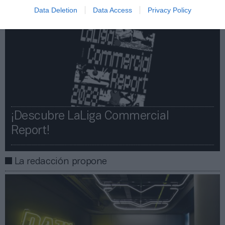
Data Deletion
Data Access
Privacy Policy
¡Descubre LaLiga Commercial
Report!​​
La redacción propone