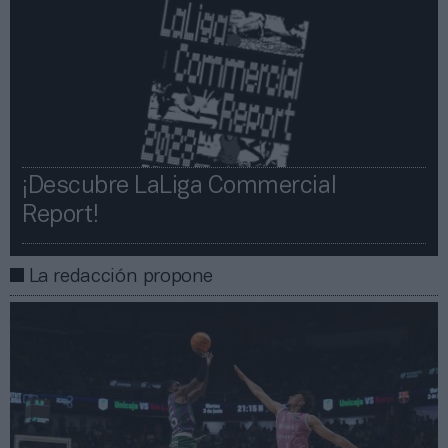
¡Descubre LaLiga Commercial
Report!​​
La redacción propone