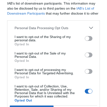
y creativo, y nos ayudarán a seguir impulsando el
IAB’s list of downstream participants. This information may
crecimiento del baloncesto en todo el país”.
also be disclosed by us to third parties on the
IAB’s List of
Downstream Participants
that may further disclose it to other
third parties.
Sobre Intelligence 2P
Intelligence 2P
es la unidad de estrategia e
Personal Data Processing Opt Outs
inteligencia de mercado de 2Playbook, cuya plataforma
de datos monitoriza más de 34.000 contratos de
I want to opt-out of the Sharing of my
personal data.
patrocinio, de los que 25.000 corresponden al mercado
Opted In
español y más de 8.000 a propiedades deportivas y
competiciones internacionales, segmentados por
I want to opt-out of the Sale of my
competición, tipología de activos, marcas, categorías
Personal Data.
de producto y valor económico aproximado de cada
Opted In
acuerdo. Si quieres más información, contacta con
nosotros en
intelligence@2playbook.com
.
I want to opt-out of processing my
Personal Data for Targeted Advertising.
Opted In
Añadir
2Playbook
como fuente preferida de Google
de forma gratuita
I want to opt-out of Collection, Use,
Mantente informado con las últimas noticias de actualidad.
Retention, Sale, and/or Sharing of my
ACTIVAR AHORA
Personal Data that Is Unrelated with the
Purposes for which it was collected.
Opted Out