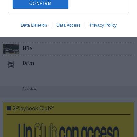
CONFIRM
Compartir
Imprimir
Data Deletion
Data Access
Privacy Policy
Índex
2P
NBA
Dazn
Publicidad
2P
2Playbook Club