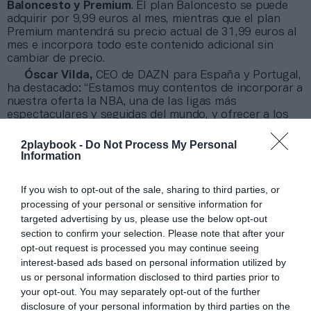
Baloncesto y Premium
. El plan Baloncesto se puede
adquirir por 9,99 euros al mes, mientras que el plan
Premium mantendrá su precio actual de 31,99 euros al
mes e incorpora todo este contenido adicional sin
cambiar de precio.
Óscar Vilda,
CEO de DAZN para España y Portugal,
ha destacado: “Estamos muy contentos de incorporar a
nuestra oferta la NBA, una de las ligas más
espectaculares y seguidas del mundo, y ofrecer a los
fans en España la experiencia interactiva, digital y
enriquecida característica de DAZN. El acuerdo refuerza
2playbook -
Do Not Process My Personal
además la oferta de contenidos del plan Baloncesto
Information
que acabamos de lanzar,
convirtiéndolo en la
propuesta más completa y accesible
para los
If you wish to opt-out of the sale, sharing to third parties, or
amantes del básquet en nuestro país”.
processing of your personal or sensitive information for
Bastien Lacheny,
Vice President Global Media
targeted advertising by us, please use the below opt-out
Distribution, NBA Europe y Middle East, ha señalado:
section to confirm your selection. Please note that after your
“El baloncesto y la NBA son una parte esencial de la
opt-out request is processed you may continue seeing
cultura deportiva en España. A medida que nos
interest-based ads based on personal information utilized by
adaptamos a la evolución del panorama mediático,
el
alcance nacional y la experiencia digital de DAZN
us or personal information disclosed to third parties prior to
permitirán acercar la emoción de la liga a nuestra
your opt-out. You may separately opt-out of the further
comunidad de aficionados en España de un modo nuevo
disclosure of your personal information by third parties on the