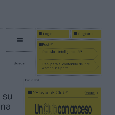
Login
Registro
Menú
2P
Push
¡Descubre Intelligence 2P!
Buscar
¡Recupera el contenido de PRO
Women in Sports!
Publicidad
2P
2Playbook Club
¡Únete!
 su
una