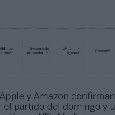
Biblioteca
Directorio de
2Playbook
2P
Eventos
2P
2P
2P
online
proveedores
Intelligence
 Apple y Amazon confirman
r el partido del domingo y 