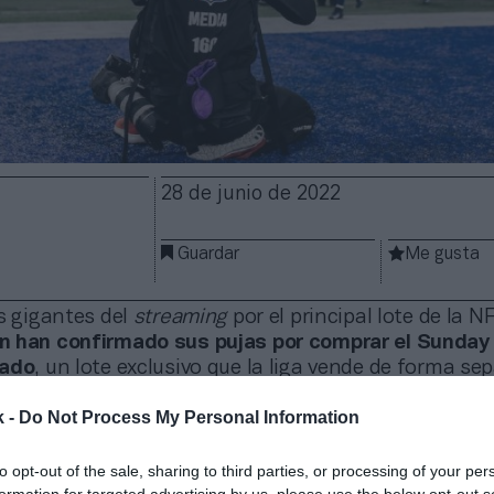
28 de junio de 2022
Guardar
Me gusta
s gigantes del
streaming
por el principal lote de la N
n han confirmado sus pujas por comprar el Sunday
cado
, un lote exclusivo que la liga vende de forma se
ntros de la semana y del domingo. La NFL decidirá en
k -
Do Not Process My Personal Information
as a quién adjudica los derechos.
ra lograr más de 2.000 millones de dólares (1.890 mil
to opt-out of the sale, sharing to third parties, or processing of your per
ete incluye tanto el Sunday Ticket, como una partici
formation for targeted advertising by us, please use the below opt-out s