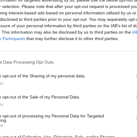
ociedad que dirige el negocio audiovisual. Además, 
r selection. Please note that after your opt-out request is processed y
ncluya también los derechos para móviles y
tablets
d
eing interest-based ads based on personal information utilized by us or
el anterior acuerdo con Verizon.
disclosed to third parties prior to your opt-out. You may separately opt-
losure of your personal information by third parties on the IAB’s list of
 los derechos de este lote del domingo estaban en
. This information may also be disclosed by us to third parties on the
IA
n de 1.500 millones de dólares anuales (1.420 millon
Participants
that may further disclose it to other third parties.
erdo finalizará en 2022-2023 y el operador ya ha con
entará para renovarlo.
La NFL había tratado de obte
 DirecTV reconoció abiertamente que era imposible
l Data Processing Opt Outs
tivo por el que las pretensiones económicas se han
onado
o opt-out of the Sharing of my personal data.
 de Apple en deporte: compra los derechos audiovisuales globales de l
In
o opt-out of the Sale of my Personal Data.
n el anuncio se corresponde al
mix
de activos que la 
In
mismo paquete. Además, al estar asegurado para la p
iga no juega contra el tiempo para resolverlo. Ademá
to opt-out of processing my Personal Data for Targeted
erdo con el operador ganador para recomprar los de
ing.
In
r ofreciéndolo a bares y restaurantes, además de en
o opt-out of Collection, Use, Retention, Sale, and/or Sharing