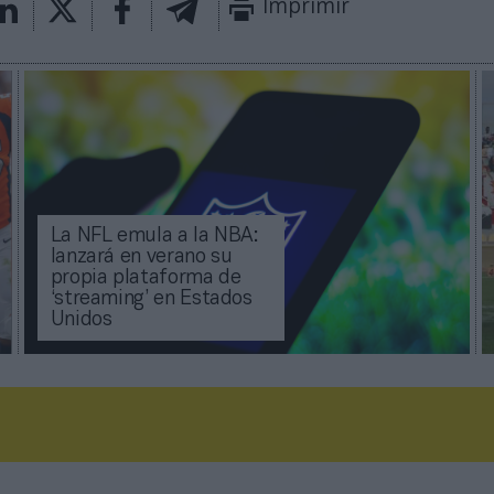
Imprimir
La NFL emula a la NBA:
lanzará en verano su
propia plataforma de
‘streaming’ en Estados
Unidos