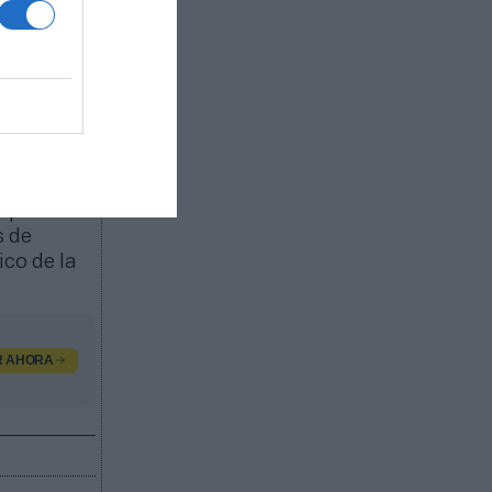
usiva. Será
asta
 de Espn,
ble
ciales. De
 que
s de
ico de la
R AHORA