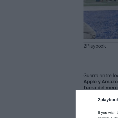
2Playbook
Guerra entre lo
Apple y Amazo
fuera del mer
resto de encue
2playboo
próximas seman
La liga espe
If you wish 
euros). El paqu
sensitive in