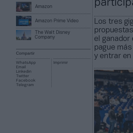
partici
Amazon
Los tres gi
Amazon Prime Video
propuestas 
The Walt Disney
Company
el ganador
pague más 
Compartir
y entrar en
WhatsApp
Imprimir
Email
Linkedin
Twitter
Facebook
Telegram