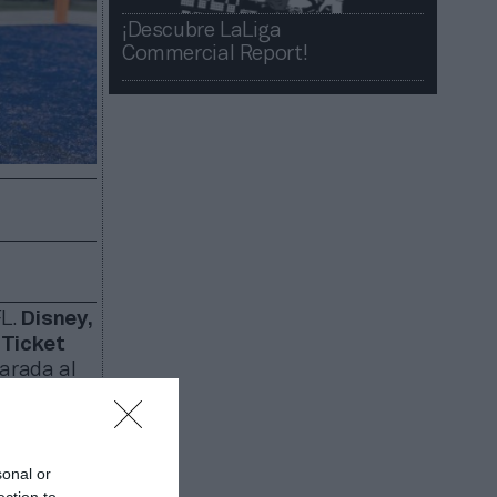
¡Descubre LaLiga
Commercial Report!​​
FL.
Disney,
 Ticket
parada al
 las
lones de
sonal or
pación en
ection to