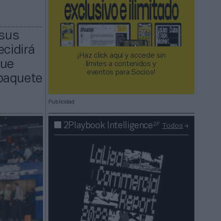
 sus
ecidirá
¡Haz click aquí y accede sin
que
límites a contenidos y
eventos para Socios!​​​​​​​
 paquete
Publicidad
2P
2Playbook Intelligence
Todos