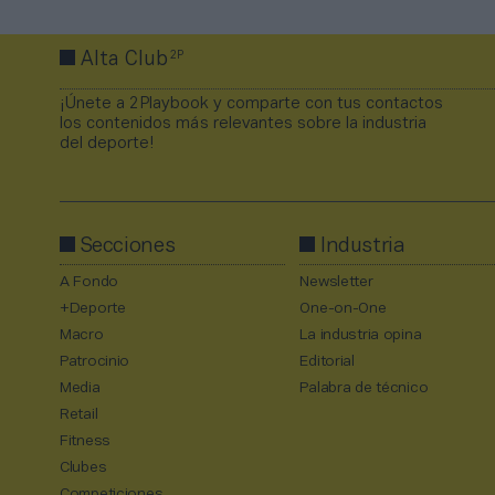
2P
Alta Club
¡Únete a 2Playbook y comparte con tus contactos
los contenidos más relevantes sobre la industria
del deporte!
Secciones
Industria
A Fondo
Newsletter
+Deporte
One-on-One
Macro
La industria opina
Patrocinio
Editorial
Media
Palabra de técnico
Retail
Fitness
Clubes
Competiciones