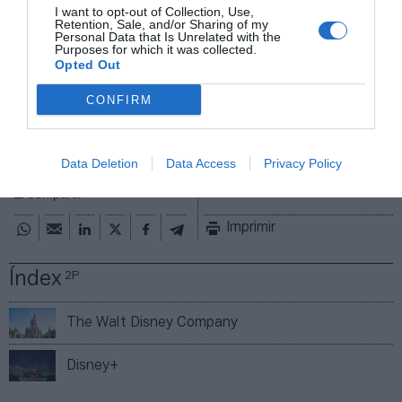
través de
intelligence@2playbook.com
.
I want to opt-out of Collection, Use,
Retention, Sale, and/or Sharing of my
Personal Data that Is Unrelated with the
Purposes for which it was collected.
Opted Out
Añadir
2Playbook
como fuente preferida de Google
de forma gratuita
CONFIRM
Mantente informado con las últimas noticias de actualidad.
ACTIVAR AHORA
Data Deletion
Data Access
Privacy Policy
Compartir
Imprimir
Índex
2P
The Walt Disney Company
Disney+