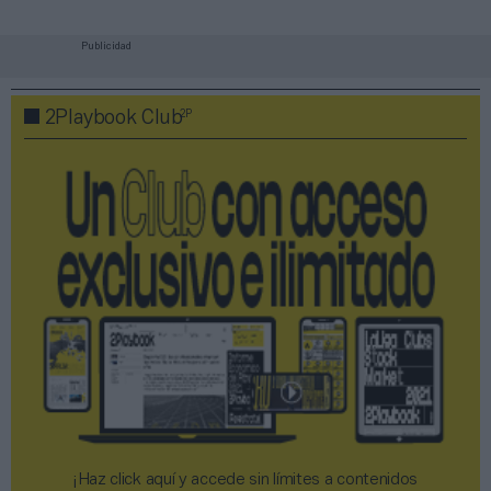
Publicidad
2P
2Playbook Club
¡Haz click aquí y accede sin límites a contenidos