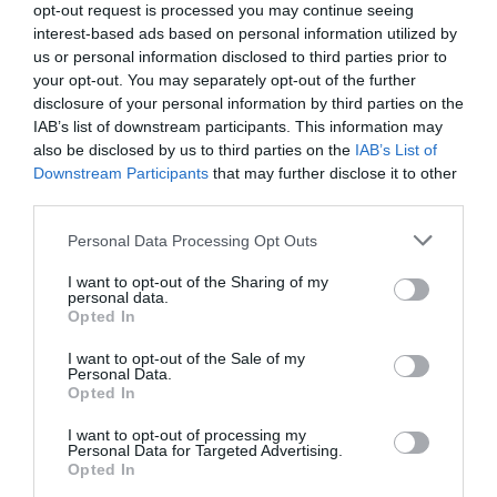
“Este acuerdo demuestra cómo las empresas de IA y
opt-out request is processed you may continue seeing
los líderes creativos pueden colaborar de forma
interest-based ads based on personal information utilized by
responsable para promover la innovación que beneficia
us or personal information disclosed to third parties prior to
a la sociedad, respetar la importancia de la creatividad
your opt-out. You may separately opt-out of the further
y ayudar a que las obras lleguen a nuevas audiencias
disclosure of your personal information by third parties on the
masivas”, ha añadido.
IAB’s list of downstream participants. This information may
also be disclosed by us to third parties on the
IAB’s List of
Downstream Participants
that may further disclose it to other
Sobre Intelligence 2P
third parties.
Intelligence 2P
es la unidad de estrategia e
inteligencia de mercado de 2Playbook, cuya plataforma
Personal Data Processing Opt Outs
de datos monitoriza en tiempo real el negocio de 60
clubes de LaLiga, Liga F y Primera Rfef; 200 clubes de
I want to opt-out of the Sharing of my
ligas europeas; 22 clubes de ACB y Primera FEB.
personal data.
Opted In
La plataforma también contabiliza la asistencia a
todos los eventos deportivos, de entretenimiento y
I want to opt-out of the Sale of my
música en España, así como más de 25.000 contratos
Personal Data.
de patrocinio en el mercado español y otros 7.000
Opted In
contratos de las ligas europeas y norteamericanas de
fútbol y baloncesto, segmentados por competición,
I want to opt-out of processing my
tipología de activos, marcas, categorías de producto y
Personal Data for Targeted Advertising.
valor económico aproximado de cada acuerdo. Si
Opted In
quieres más información, contacta con nosotros a