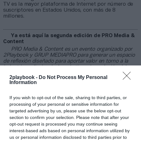
TV es la mayor plataforma de Internet por número de
suscriptores en Estados Unidos, con más de 8
millones.
Ya está aquí la segunda edición de PRO Media &
Content
PRO Media & Content es un evento organizado por
2Playbook y GRUP MEDIAPRO para generar un espacio
de reflexión diseñado para aportar valor en torno a la
industria audiovisual, el marketing y la evolución del
contenido en la era digital. PRO Media & Content 2025
2playbook -
Do Not Process My Personal
es un evento por invitación, pero puedes registrar tu
Information
interés
en el siguiente formulario
para que nos
pongamos en contacto contigo cuando comience la
asignación de las plazas disponibles.
If you wish to opt-out of the sale, sharing to third parties, or
processing of your personal or sensitive information for
targeted advertising by us, please use the below opt-out
Añadir
2Playbook
como fuente preferida de Google
section to confirm your selection. Please note that after your
de forma gratuita
Mantente informado con las últimas noticias de actualidad.
opt-out request is processed you may continue seeing
ACTIVAR AHORA
interest-based ads based on personal information utilized by
us or personal information disclosed to third parties prior to