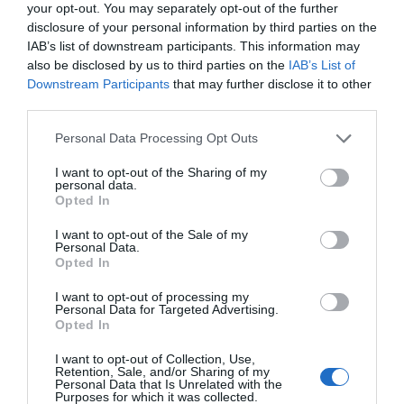
your opt-out. You may separately opt-out of the further
disclosure of your personal information by third parties on the
Compartir
IAB’s list of downstream participants. This information may
also be disclosed by us to third parties on the
IAB’s List of
Imprimir
Downstream Participants
that may further disclose it to other
third parties.
Índex
2P
Personal Data Processing Opt Outs
YouTube
I want to opt-out of the Sharing of my
personal data.
Opted In
The Walt Disney Company
I want to opt-out of the Sale of my
Personal Data.
Nombramiento
Opted In
I want to opt-out of processing my
Personal Data for Targeted Advertising.
Opted In
Publicidad
I want to opt-out of Collection, Use,
Retention, Sale, and/or Sharing of my
Personal Data that Is Unrelated with the
2P
2Playbook Club
Purposes for which it was collected.