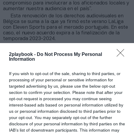
compromiso para involucrar a los aficionados locales y
aumentar nuestra audiencia en el país”.
Esta renovación de los derechos audiovisuales en
Bélgica se suma a la que ya firmó este verano LaLiga
con Eleven Sports para el mercado portugués. En este
caso, el nuevo acuerdo expira a la finalización de la
temporada 2023-2024.
Por otro lado,
Eleven mantiene desde esta
temporada un acuerdo con Mediapro para pujar
2playbook -
Do Not Process My Personal
conjuntamente por proyectos internacionales
, como
Information
el lanzamiento de tres canales de la liga belga
, tal y
como avanzó
2Playbook
el pasado julio.
If you wish to opt-out of the sale, sharing to third parties, or
processing of your personal or sensitive information for
Añadir
2Playbook
como fuente preferida de Google
targeted advertising by us, please use the below opt-out
de forma gratuita
section to confirm your selection. Please note that after your
Mantente informado con las últimas noticias de actualidad.
opt-out request is processed you may continue seeing
ACTIVAR AHORA
interest-based ads based on personal information utilized by
us or personal information disclosed to third parties prior to
your opt-out. You may separately opt-out of the further
Compartir
disclosure of your personal information by third parties on the
IAB’s list of downstream participants. This information may
Imprimir