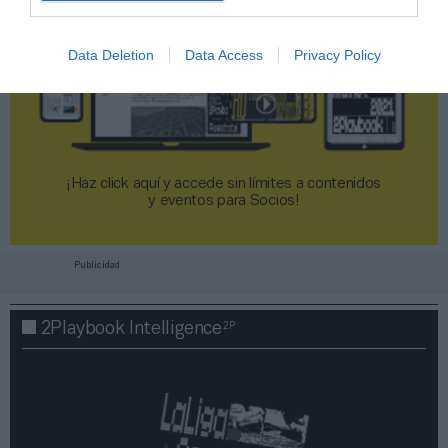
Data Deletion
Data Access
Privacy Policy
¡Haz click aquí y accede sin límites a contenidos
y eventos para Socios!​​​​​​​
Publicidad
2P
2Playbook Intelligence