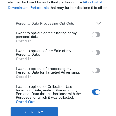
also be disclosed by us to third parties on the
IAB’s List of
Downstream Participants
that may further disclose it to other
third parties.
Índex
2P
Personal Data Processing Opt Outs
LaLiga
I want to opt-out of the Sharing of my
personal data.
Eleven Sports
Opted In
I want to opt-out of the Sale of my
Personal Data.
Opted In
Publicidad
I want to opt-out of processing my
Personal Data for Targeted Advertising.
Opted In
2P
2Playbook Club
I want to opt-out of Collection, Use,
Retention, Sale, and/or Sharing of my
Personal Data that Is Unrelated with the
Purposes for which it was collected.
Opted Out
CONFIRM