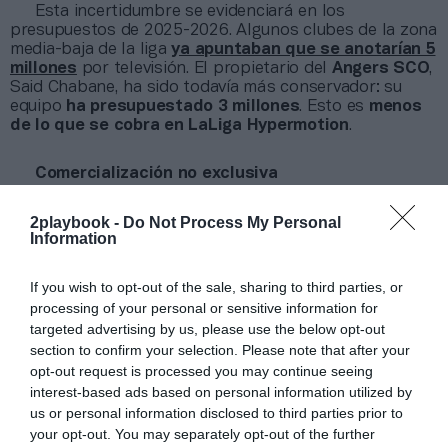
Esta incertidumbre se evidenciará en los
presupuestos de 2025-2026. Algunos clubes de la zona
media-baja de la liga
ya apuntaban que se anotarían 5
millones
por televisión. El propietario del
Angers SCO
,
Said Chabane, ha sido todavía más conservador: su
equipo
ha presupuestado 3 millones
. Esto es
menos
de lo que se cobra en LaLiga Hypermotion
.
Comercialización no exclusiva
Además de la OTT, la LFP tratará de
distribuir sus
derechos de forma no exclusiva
a todos los grandes
2playbook -
Do Not Process My Personal
players
audiovisuales del mercado francés. Para la
Information
producción, trabajará con una empresa externa.
En
2023-2024
, las últimas cuentas disponibles,
los
If you wish to opt-out of the sale, sharing to third parties, or
clubes de Ligue 1 y Ligue 2
perdieron 270 millones
de
processing of your personal or sensitive information for
euros
, y volvió a evidenciarse la dependencia sobre el
targeted advertising by us, please use the below opt-out
PSG
, que
factura un tercio de la cifra de negocio
section to confirm your selection. Please note that after your
total
de la Primera División francesa. Desde 2019-
opt-out request is processed you may continue seeing
2020, el fútbol profesional galo ya acumula más de
interest-based ads based on personal information utilized by
2.100 millones de números rojos, según datos
extraídos de
Intelligence 2P
, la unidad de estrategia e
us or personal information disclosed to third parties prior to
inteligencia de mercado de 2Playbook.
your opt-out. You may separately opt-out of the further