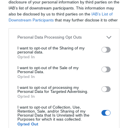
disclosure of your personal information by third parties on the
IAB’s list of downstream participants. This information may
Sobre Intelligence 2P
also be disclosed by us to third parties on the
IAB’s List of
Intelligence 2P
es la unidad de estrategia e
Downstream Participants
that may further disclose it to other
inteligencia de mercado de 2Playbook, cuya plataforma
third parties.
de datos monitoriza en tiempo real el negocio de 60
clubes de LaLiga, Liga F y Primera Federación; 200
Personal Data Processing Opt Outs
clubes de ligas europeas; 22 clubes de ACB y Primera
FEB.
I want to opt-out of the Sharing of my
personal data.
La plataforma también contabiliza la asistencia a
Opted In
todos los eventos deportivos, de entretenimiento y
música en España, así como más de 25.000 contratos
I want to opt-out of the Sale of my
de patrocinio en el mercado español y otros 7.000
Personal Data.
contratos de las ligas europeas y norteamericanas de
Opted In
fútbol y baloncesto, segmentados por competición,
tipología de activos, marcas, categorías de producto y
I want to opt-out of processing my
Personal Data for Targeted Advertising.
valor económico aproximado de cada acuerdo. Si
Opted In
quieres más información, contacta con nosotros a
través de
intelligence@2playbook.com
.
I want to opt-out of Collection, Use,
Retention, Sale, and/or Sharing of my
Personal Data that Is Unrelated with the
Añadir
2Playbook
como fuente preferida de Google
Purposes for which it was collected.
de forma gratuita
Opted Out
Mantente informado con las últimas noticias de actualidad.