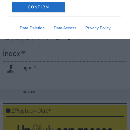
ACTIVAR AHORA
CONFIRM
Compartir
Data Deletion
Data Access
Privacy Policy
Imprimir
Índex
2P
Ligue 1
Publicidad
2P
2Playbook Club