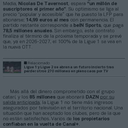
Media,
Nicolas De Tavernost
, espera
“un millón de
suscriptores el primer año”
. Su optimismo se liga al
precio “popular y accesible” que ha puesto la LFP para
abonarse:
14,99 euros al mes
con permanencia. El
partido restante corresponde a
beIN Sports
, que paga
78,5 millones anuales
. Sin embargo, este contrato
finaliza al término de la próxima temporada y se prevé
que, ya en 2026-2027, el 100% de la Ligue 1 se vea en
la nueva OTT.
Relacionado
Ligue 1 y Ligue 2 se abren a un futuro incierto tras
perder otros 270 millones en pleno caos por TV
Más allá del dinero comprometido con el grupo
catarí, y los
85 millones
que abonará
DAZN
por su
salida anticipada
, la Ligue 1 no tiene más ingresos
asegurados por televisión en el territorio nacional. Una
situación que han aceptado los clubes, pero de la que
no están satisfechos. Varios de
los propietarios
confiaban en la vuelta de Canal+
.