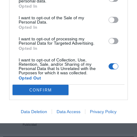
Añadir
2Playbook
como fuente preferida de Google
personal data.
de forma gratuita
Opted In
Mantente informado con las últimas noticias de actualidad.
ACTIVAR AHORA
I want to opt-out of the Sale of my
Personal Data.
Opted In
I want to opt-out of processing my
Compartir
Personal Data for Targeted Advertising.
Opted In
Imprimir
I want to opt-out of Collection, Use,
Retention, Sale, and/or Sharing of my
Personal Data that Is Unrelated with the
Índex
2P
Purposes for which it was collected.
Opted Out
Ligue 1
CONFIRM
Dazn
Data Deletion
Data Access
Privacy Policy
Publicidad