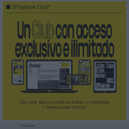
2P
2Playbook Club
¡Haz click aquí y accede sin límites a contenidos
y eventos para Socios!​​​​​​​
Publicidad