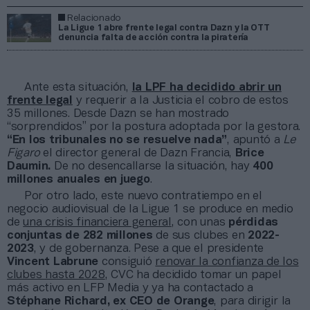
Relacionado
La Ligue 1 abre frente legal contra Dazn y la OTT
denuncia falta de acción contra la piratería
Ante esta situación,
la LPF ha decidido abrir un
frente legal
y requerir a la Justicia el cobro de estos
35 millones. Desde Dazn se han mostrado
“sorprendidos” por la postura adoptada por la gestora.
“En los tribunales no se resuelve nada”
, apuntó a
Le
Figaro
el director general de Dazn Francia,
Brice
Daumin.
De no desencallarse la situación, hay
400
millones anuales en juego
.
Por otro lado, este nuevo contratiempo en el
negocio audiovisual de la Ligue 1 se produce en medio
de
una crisis financiera general
, con unas
pérdidas
conjuntas de 282 millones
de sus clubes en
2022-
2023
, y de gobernanza. Pese a que el presidente
Vincent Labrune
consiguió
renovar la confianza de los
clubes hasta 2028
, CVC ha decidido tomar un papel
más activo en LFP Media y ya ha contactado a
Stéphane Richard, ex CEO de Orange
, para dirigir la