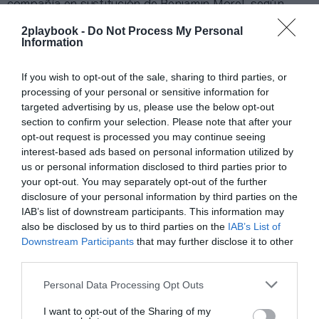
compañía en sustitución de Benjamin Morel, según
avanza este martes
L’Équipe
.
2playbook -
Do Not Process My Personal
Information
Sobre Intelligence 2P
If you wish to opt-out of the sale, sharing to third parties, or
Intelligence 2P
es la unidad de estrategia e
processing of your personal or sensitive information for
inteligencia de mercado de 2Playbook, cuya plataforma
de datos monitoriza la asistencia y venta de entradas de
targeted advertising by us, please use the below opt-out
más de 200 ligas y torneos masculinos y femeninos en
section to confirm your selection. Please note that after your
España, 100 festivales de música, museos y eventos de
opt-out request is processed you may continue seeing
entretenimiento, y otras 100 carreras populares de
interest-based ads based on personal information utilized by
running y ciclismo.
us or personal information disclosed to third parties prior to
El módulo incluye información club a club en LaLiga,
your opt-out. You may separately opt-out of the further
ACB, Asobal, Superliga de voleibol y todas las grandes
disclosure of your personal information by third parties on the
ligas extranjeras de fútbol y baloncesto masuclino y
IAB’s list of downstream participants. This information may
femenino, así como los datos de asistencia media y
also be disclosed by us to third parties on the
IAB’s List of
agregada partidos de selecciones, torneos
Downstream Participants
that may further disclose it to other
internacionales celebrados en España o Copas del Rey y
third parties.
de la Reina de todos los deportes. Si quieres más
información, contacta con nosotros a través
Personal Data Processing Opt Outs
de
intelligence@2playbook.com
.
I want to opt-out of the Sharing of my