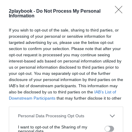
Añadir
2Playbook
como fuente preferida de Google
2playbook -
Do Not Process My Personal
Information
de forma gratuita
Mantente informado con las últimas noticias de actualidad.
ACTIVAR AHORA
If you wish to opt-out of the sale, sharing to third parties, or
processing of your personal or sensitive information for
targeted advertising by us, please use the below opt-out
section to confirm your selection. Please note that after your
Compartir
opt-out request is processed you may continue seeing
interest-based ads based on personal information utilized by
Imprimir
us or personal information disclosed to third parties prior to
your opt-out. You may separately opt-out of the further
Índex
2P
disclosure of your personal information by third parties on the
IAB’s list of downstream participants. This information may
also be disclosed by us to third parties on the
IAB’s List of
Mediapro
Downstream Participants
that may further disclose it to other
third parties.
Personal Data Processing Opt Outs
Publicidad
I want to opt-out of the Sharing of my
personal data.