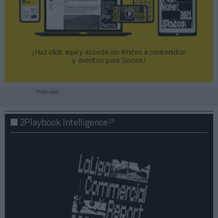
¡Haz click aquí y accede sin límites a contenidos
y eventos para Socios!​​​​​​​
Publicidad
2P
2Playbook Intelligence