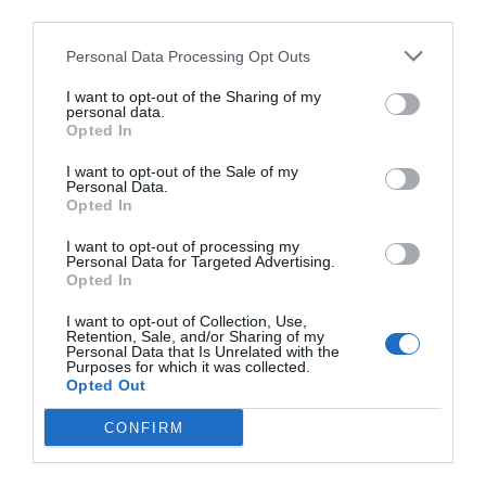
y tampoco se han ofrecido datos actualizados a
third parties.
cierre de los Juegos de Tokio.
Tampoco se sabe la
evolución en España, pero sí que 175 millones de
Personal Data Processing Opt Outs
espectadores se concentraron en operadores
asociados como Rtve. Otro factor a tener en cuenta
I want to opt-out of the Sharing of my
sobre las audiencias en la televisión lineal española es
personal data.
que Rtve, por primera vez, no tenía los derechos
Opted In
íntegros exclusivos, sino que compró 300 horas a
Eurosport y limitó la emisión de pruebas.
I want to opt-out of the Sale of my
Personal Data.
Opted In
Añadir
2Playbook
como fuente preferida de Google
de forma gratuita
I want to opt-out of processing my
Mantente informado con las últimas noticias de actualidad.
Personal Data for Targeted Advertising.
ACTIVAR AHORA
Opted In
I want to opt-out of Collection, Use,
Retention, Sale, and/or Sharing of my
Personal Data that Is Unrelated with the
Compartir
Purposes for which it was collected.
Opted Out
Imprimir
CONFIRM
Índex
2P