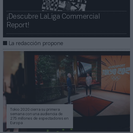
¡Descubre LaLiga Commercial
Report!​​
La redacción propone
Tokio 2020 cierra su primera
semana con una audiencia de
275 millones de espectadores en
Europa