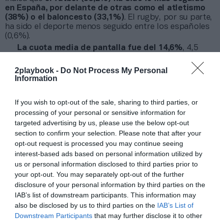
en España, por delante de otras como el atletismo
(38%) o el baloncesto (33,1%)
. El rugby, por su parte,
ha sido el deporte menos seguido entre los españoles
(0,6%).
La cuota media de pantalla fue del 14,6%
, 4,5
puntos menos que en Río 2016. De ese porcentaje, el
10,9% del share lo concentró Rtve (10,9%), seguido de
2playbook -
Do Not Process My Personal
Teledeporte (3,1%), debido a ser los únicos canales en
Information
abierto. Las cifras, de nuevo, tienen una doble
interpretación. La cuota de pantalla de los canales que
If you wish to opt-out of the sale, sharing to third parties, or
han retransmitido los eventos ha aumentado un 52%
processing of your personal or sensitive information for
respecto al mismo período del año anterior.
targeted advertising by us, please use the below opt-out
Por otro lado, cabe destacar que los datos no
section to confirm your selection. Please note that after your
incluyen las plataformas de streaming, donde se ha
opt-out request is processed you may continue seeing
concentrado gran parte de la audiencia ante el cambio
horario. Según los primeros datos ofrecidos por
interest-based ads based on personal information utilized by
Eurosport, la audiencia acumulada en Europa superó
us or personal information disclosed to third parties prior to
los 275 millones de espectadores y el consumo digital
your opt-out. You may separately opt-out of the further
se había multiplicado por 18 respecto a PyeongChang
disclosure of your personal information by third parties on the
2018, aunque estos eran Juegos de Invierno, que
IAB’s list of downstream participants. This information may
siempre congregan mejor audiencia.
also be disclosed by us to third parties on the
IAB’s List of
No se ha realizado comparativa con Río 2016 aún
Downstream Participants
that may further disclose it to other