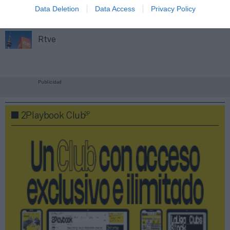
Data Deletion
Data Access
Privacy Policy
Tokio 2020
Rtve
Publicidad
2P
2Playbook Club