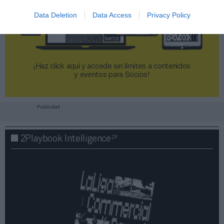
Data Deletion
Data Access
Privacy Policy
¡Haz click aquí y accede sin límites a contenidos
y eventos para Socios!​​​​​​​
Publicidad
2P
2Playbook Intelligence