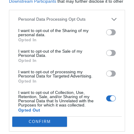
Downstream Participants
that may further disclose it to other
Índex
2P
third parties.
Uefa
Personal Data Processing Opt Outs
I want to opt-out of the Sharing of my
Champions League
personal data.
Opted In
I want to opt-out of the Sale of my
Personal Data.
Publicidad
Opted In
I want to opt-out of processing my
2P
2Playbook Club
Personal Data for Targeted Advertising.
Opted In
I want to opt-out of Collection, Use,
Retention, Sale, and/or Sharing of my
Personal Data that Is Unrelated with the
Purposes for which it was collected.
Opted Out
CONFIRM