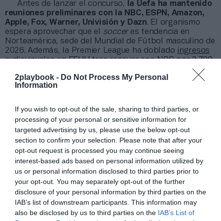
Antes de lanzar el concurso,
la Uefa ha mantenido
reuniones preliminares con la NBC, ESPN, Amazon,
Apple, Fox, Warner, Univisión y Dazn
. El organismo
espera aprovechar que el
soccer
es tendencia en
Norteamérica, sede del Mundial de Fútbol masculino de
2026. Además, la Premier League ha doblado
ingresos
audiovisuales en EEUU
tras renovar con NBC por 2.700
millones de dólares (2.673 millones de euros) hasta
2playbook -
Do Not Process My Personal
2028. Ello, poco antes de que Apple se hiciera con los
Information
derechos audiovisuales globales de la MLS hasta 2033.
If you wish to opt-out of the sale, sharing to third parties, or
Añadir
2Playbook
como fuente preferida de Google
processing of your personal or sensitive information for
de forma gratuita
Mantente informado con las últimas noticias de actualidad.
targeted advertising by us, please use the below opt-out
ACTIVAR AHORA
section to confirm your selection. Please note that after your
opt-out request is processed you may continue seeing
interest-based ads based on personal information utilized by
us or personal information disclosed to third parties prior to
Compartir
your opt-out. You may separately opt-out of the further
disclosure of your personal information by third parties on the
Imprimir
IAB’s list of downstream participants. This information may
also be disclosed by us to third parties on the
IAB’s List of