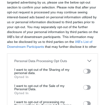
capilaridad en el territorio al margen de las grandes
targeted advertising by us, please use the below opt-out
ciudades…
section to confirm your selection. Please note that after your
Esa capilaridad sería una grandísima oportunidad
opt-out request is processed you may continue seeing
siempre y cuando tuvieran la tecnología suficiente para
interest-based ads based on personal information utilized by
dar servicio que exige el consumidor final. A estas
us or personal information disclosed to third parties prior to
alturas no se entiende que tú compres un producto en
your opt-out. You may separately opt-out of the further
Madrid y no puedas devolverlo en Bilbao, o que la
disclosure of your personal information by third parties on the
devolución de una compra online pueda realizarse en
IAB’s list of downstream participants. This information may
una tienda de Barcelona. Ahí es cuando entendemos el
also be disclosed by us to third parties on the
IAB’s List of
tema de la prestación de servicios, y el problema aquí
Downstream Participants
that may further disclose it to other
no es sólo de los independientes, sino que también
third parties.
pasa con los grandes operadores.
Nike dice que en un futuro el 50% de todo su
Personal Data Processing Opt Outs
negocio será digital. ¿Vamos a dejar de ir a las
tiendas?
I want to opt-out of the Sharing of my
No se va a desertizar el comercio físico, pero vamos
personal data.
a ir hacia esa canalidad cero para que la gente siga
Opted In
yendo a las tiendas. Lo que la pandemia ha puesto en
valor es la colaboración estrecha entre marcas y
I want to opt-out of the Sale of my
Personal Data.
deportistas para ofrecer una experiencia
Opted In
enriquecedora. A mí me gustaría que en la era post-
pandemia hablemos de
retail services
, porque hoy la
I want to opt-out of processing my
ubicación a pie de calle es un
commodity
. Lo