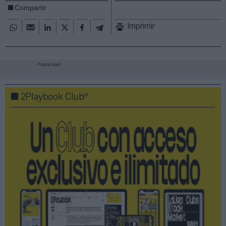
Compartir
Imprimir
Publicidad
2P
2Playbook Club