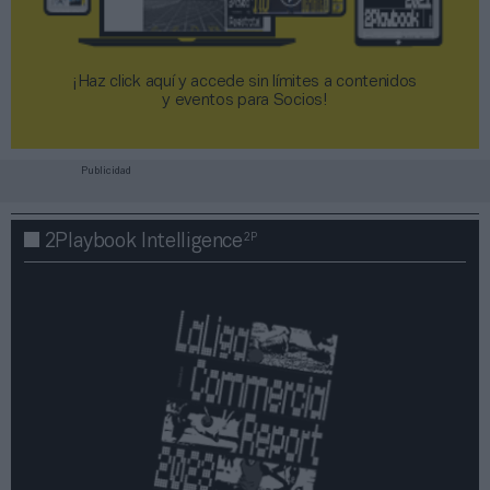
¡Haz click aquí y accede sin límites a contenidos
y eventos para Socios!​​​​​​​
Publicidad
2P
2Playbook Intelligence