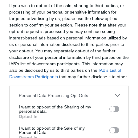
deportivo en España
. “Tras nuestra participación
If you wish to opt-out of the sale, sharing to third parties, or
inicial en la Fórmula 1, nuestra asociación con la ACB
processing of your personal or sensitive information for
es la continuación lógica de nuestro patrocinio
targeted advertising by us, please use the below opt-out
deportivo, lo que subraya nuestro enfoque constante
section to confirm your selection. Please note that after your
hacia nuestros grupos objetivo”, ha explicado el Dr.
opt-out request is processed you may continue seeing
Jens Reich, director comercial de Ionos. “Como liga de
interest-based ads based on personal information utilized by
baloncesto líder en Europa, la ACB es el socio perfecto
us or personal information disclosed to third parties prior to
para nosotros”, ha añadido.
your opt-out. You may separately opt-out of the further
Ricardo de Diego, director de marca de la
disclosure of your personal information by third parties on the
competición, ha asegurado que este acuerdo “supone
IAB’s list of downstream participants. This information may
una enorme satisfacción asociarse con una empresa de
also be disclosed by us to third parties on the
IAB’s List of
referencia tecnológica como Ionos. También resulta
Downstream Participants
that may further disclose it to other
una gran ilusión y un gran desafío ser la puerta de
entrada para su patrocinio deportivo en España”.
third parties.
Personal Data Processing Opt Outs
Añadir
2Playbook
como fuente preferida de Google
de forma gratuita
I want to opt-out of the Sharing of my
Mantente informado con las últimas noticias de actualidad.
personal data.
ACTIVAR AHORA
Opted In
I want to opt-out of the Sale of my
Personal Data.
Opted In