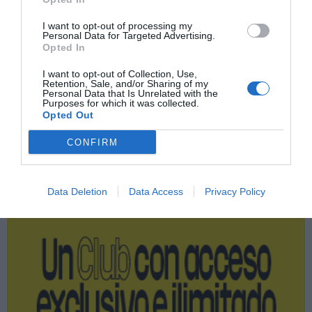
Compartir
I want to opt-out of processing my
Imprimir
Personal Data for Targeted Advertising.
Opted In
Índex
2P
I want to opt-out of Collection, Use,
Retention, Sale, and/or Sharing of my
Personal Data that Is Unrelated with the
ACB
Purposes for which it was collected.
Opted Out
CONFIRM
Publicidad
Data Deletion
Data Access
Privacy Policy
2P
2Playbook Club