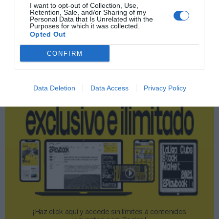
I want to opt-out of Collection, Use,
Retention, Sale, and/or Sharing of my
Personal Data that Is Unrelated with the
Publicidad
Purposes for which it was collected.
Opted Out
2P
2Playbook Club
CONFIRM
Data Deletion
Data Access
Privacy Policy
¡Haz click aquí y accede sin límites a contenidos