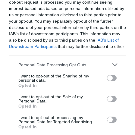
inteligencia de mercado de 2Playbook, cuya plataforma
opt-out request is processed you may continue seeing
de datos monitoriza más de 20.000 contratos de
interest-based ads based on personal information utilized by
patrocinio en el mercado español. Si quieres enviarnos
us or personal information disclosed to third parties prior to
tus casos de éxito en activaciones puedes escribirnos a
your opt-out. You may separately opt-out of the further
intelligence@2playbook.com
.
disclosure of your personal information by third parties on the
IAB’s list of downstream participants. This information may
Añadir
2Playbook
como fuente preferida de Google
also be disclosed by us to third parties on the
IAB’s List of
de forma gratuita
Downstream Participants
that may further disclose it to other
Mantente informado con las últimas noticias de actualidad.
third parties.
ACTIVAR AHORA
Personal Data Processing Opt Outs
I want to opt-out of the Sharing of my
Compartir
personal data.
Opted In
Imprimir
I want to opt-out of the Sale of my
Personal Data.
Opted In
Índex
2P
I want to opt-out of processing my
Personal Data for Targeted Advertising.
Activaciones
Opted In