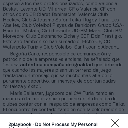
espacio a los más profesionalizados, como Valencia
Basket, Levante UD, Villarreal CF o Valencia CF con
otros como CB Claret Benimaclet, Valencia Club
Hockey, Club Atletismo Safor Teika, Rugby Turia-Les
Abelles, Club Voleibol Playas de Benidorm, Grupo USA-
Handbol Mislata, Club Levante UD-BM Marni, Club BM
Morvedre, Club Balonmano Elche y CBF Elda Prestigio.
Este año también se han sumado el Elche CF, CD
Waterpolo Turia y Club Voleibol Sant Joan d’Alacant.
Begoña Cano, responsable de comunicación y
patrocinio de la empresa valenciana, ha señalado que
“es una
auténtica campaña de igualdad
que defiende
que cuando las mujeres pisan un terreno de juego
trasladan un mensaje que va mucho más allá de lo
puramente deportivo, un mensaje de oportunidades,
fortaleza y éxito”.
María Ballester, jugadora del CW Turia, también
manifestó la importancia que tiene en el día a día de
clubes contar con el respaldo de empresas como Teika.
El encuentro ha contado también con la celebración de
una mesa redonda en la que han participado la
periodista Paula Lerin, Silvia de Uña, especialista en
2playbook -
Do Not Process My Personal
psicología deportiva y Lucia Carmona, coeducadora y