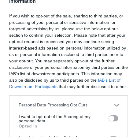
Information
gestora deportiva. Todos ellos han abordado la
evolución del deporte femenino y los retos que todavía
quedan pendientes, así como la importancia que juegan
If you wish to opt-out of the sale, sharing to third parties, or
la educación y la visibilidad a la hora de garantizar que
processing of your personal or sensitive information for
existan deportistas referentes, espejo de niñas y niños.
targeted advertising by us, please use the below opt-out
section to confirm your selection. Please note that after your
opt-out request is processed you may continue seeing
¡Envíanos tus casos de activaciones!
interest-based ads based on personal information utilized by
Intelligence 2P
es la unidad de estrategia e
us or personal information disclosed to third parties prior to
inteligencia de mercado de 2Playbook, cuya plataforma
your opt-out. You may separately opt-out of the further
de datos monitoriza más de 25.000 contratos de
disclosure of your personal information by third parties on the
patrocinio en el mercado español y otros 7.000 de ligas
IAB’s list of downstream participants. This information may
internacionales. Si quieres enviarnos tus casos de éxito
also be disclosed by us to third parties on the
IAB’s List of
en activaciones puedes escribirnos a
Downstream Participants
that may further disclose it to other
intelligence@2playbook.com
.
third parties.
Añadir
2Playbook
como fuente preferida de Google
Personal Data Processing Opt Outs
de forma gratuita
Mantente informado con las últimas noticias de actualidad.
I want to opt-out of the Sharing of my
ACTIVAR AHORA
personal data.
Opted In