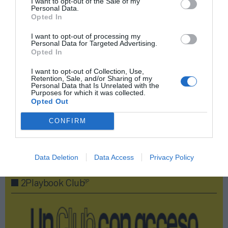
I want to opt-out of the Sale of my
Personal Data.
Compartir
Opted In
Imprimir
I want to opt-out of processing my
Personal Data for Targeted Advertising.
Opted In
Índex
2P
I want to opt-out of Collection, Use,
Retention, Sale, and/or Sharing of my
Activaciones
Personal Data that Is Unrelated with the
Purposes for which it was collected.
Opted Out
PRO Women in Sports
CONFIRM
Publicidad
Data Deletion
Data Access
Privacy Policy
2P
2Playbook Club