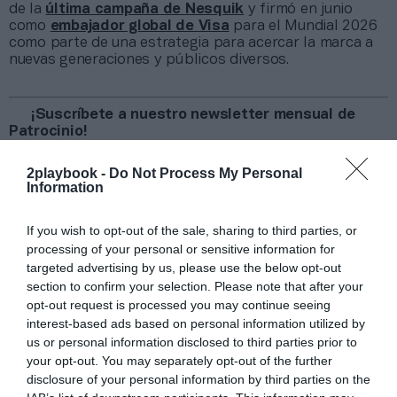
de la
última campaña de Nesquik
y firmó en junio
como
embajador global de Visa
para el Mundial 2026
como parte de una estrategia para acercar la marca a
nuevas generaciones y públicos diversos.
¡Suscríbete a nuestro newsletter mensual de
Patrocinio!
2Playbook Media ha lanzado en 2025 su propio
newsletter mensual especializado en patrocinio. En él
2playbook -
Do Not Process My Personal
tomamos el pulso al sector abordando el tema que ha
Information
marcado la actualidad del sector, además de ofrecer un
recap de los principales contratos de patrocinio
If you wish to opt-out of the sale, sharing to third parties, or
cerrados en España, Europa y Norteamérica en los
processing of your personal or sensitive information for
últimos 30 días y una entrevista con directores/as de las
targeted advertising by us, please use the below opt-out
principales marcas.
Aquí puedes apuntarte gratis
.
section to confirm your selection. Please note that after your
opt-out request is processed you may continue seeing
Añadir
2Playbook
como fuente preferida de Google
interest-based ads based on personal information utilized by
de forma gratuita
us or personal information disclosed to third parties prior to
Mantente informado con las últimas noticias de actualidad.
your opt-out. You may separately opt-out of the further
ACTIVAR AHORA
disclosure of your personal information by third parties on the