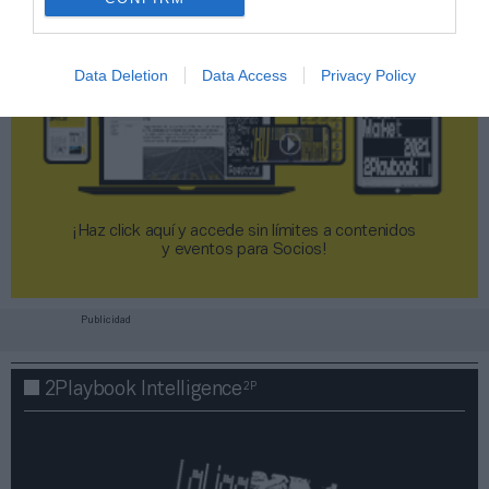
Data Deletion
Data Access
Privacy Policy
¡Haz click aquí y accede sin límites a contenidos
y eventos para Socios!​​​​​​​
Publicidad
2P
2Playbook Intelligence