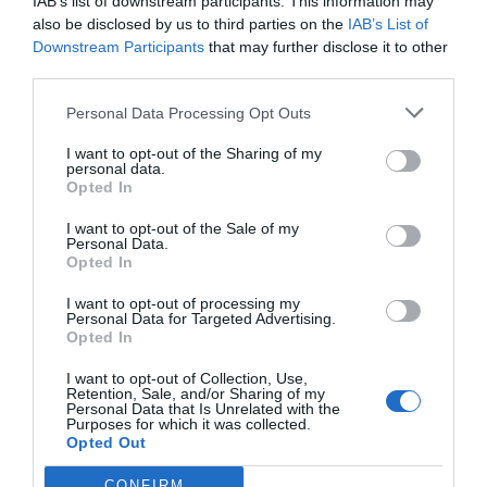
IAB’s list of downstream participants. This information may
also be disclosed by us to third parties on the
IAB’s List of
Compartir
Downstream Participants
that may further disclose it to other
third parties.
Imprimir
Personal Data Processing Opt Outs
Índex
2P
I want to opt-out of the Sharing of my
personal data.
Opted In
Adidas
I want to opt-out of the Sale of my
Personal Data.
Opted In
Publicidad
I want to opt-out of processing my
Personal Data for Targeted Advertising.
Opted In
2P
2Playbook Club
I want to opt-out of Collection, Use,
Retention, Sale, and/or Sharing of my
Personal Data that Is Unrelated with the
Purposes for which it was collected.
Opted Out
CONFIRM