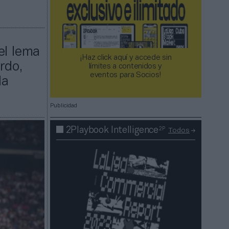
el lema
¡Haz click aquí y accede sin
rdo,
límites a contenidos y
eventos para Socios!​​​​​​​
la
Publicidad
2P
2Playbook Intelligence
Todos