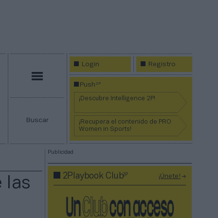
Login
Registro
Menú
2P
Push
¡Descubre Intelligence 2P!
Buscar
¡Recupera el contenido de PRO
Women in Sports!
Publicidad
2P
2Playbook Club
¡Únete!
 las