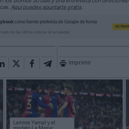
 los últimos 30 días y una entrevista con directores/
rcas.
Aquí puedes apuntarte gratis
.
aybook
como fuente preferida de Google de forma
ACTIVA
mado con las últimas noticias de actualidad.
Imprimir
Lamine Yamal y el
modelo La Masia: