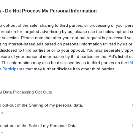
s puntos de venta, ha informado la compañía. Esta
viene acompañada del lanzamiento de una
edición li
k -
Do Not Process My Personal Information
uik. En ella, Lamine Yamal aparece junto a Quicky, l
emás, los packs grandes de Nesquik incluirán una bo
to opt-out of the sale, sharing to third parties, or processing of your per
ombre del jugador. Como parte del acuerdo, Nesquik
formation for targeted advertising by us, please use the below opt-out s
La Capital FC
, el equipo que preside
Lamine Yamal en
r selection. Please note that after your opt-out request is processed y
eing interest-based ads based on personal information utilized by us or
disclosed to third parties prior to your opt-out. You may separately opt-
aña, vemos a Lamine Yamal que, mientras hace toq
losure of your personal information by third parties on the IAB’s list of
quik, reflexiona sobre la actitud de superación que 
. This information may also be disclosed by us to third parties on the
IA
dependientemente del contexto y de lo que le suceda,
Participants
that may further disclose it to other third parties.
disfrutando de lo que más le gusta hacer: jugar al fú
r todos los éxitos que ya ha conseguido y que conse
r el cómo lo hace, con ese espíritu deportivo, ganad
l Data Processing Opt Outs
”, ha explicado Marc Ponsa, responsable de marketin
lé Iberia.
o opt-out of the Sharing of my personal data.
In
onado
o opt-out of the Sale of my Personal Data.
amal y el modelo La Masia: cuando un crack mundial compensa 224 mil
n
In