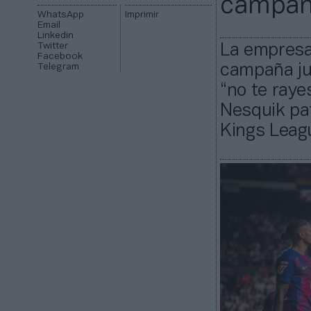
campañ
WhatsApp
Imprimir
Email
Linkedin
Twitter
La empresa
Facebook
Telegram
campaña jun
“no te raye
Nesquik pat
Kings Leag