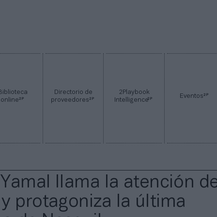
Biblioteca
Directorio de
2Playbook
2P
Eventos
2P
2P
2P
online
proveedores
Intelligence
Yamal llama la atención de
y protagoniza la última