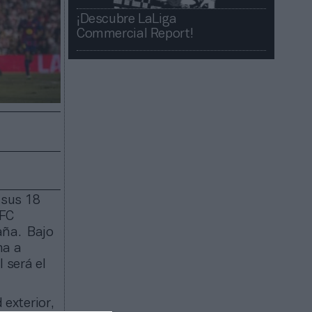
¡Descubre LaLiga
Commercial Report!​​
 sus 18
 FC
aña. Bajo
ma a
 será el
exterior,