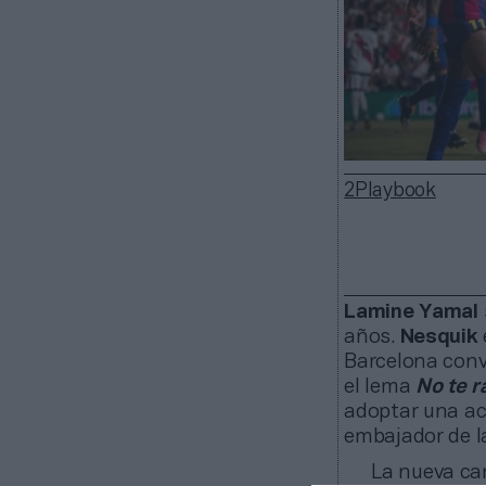
2Playbook
Lamine Yamal
años.
Nesquik
Barcelona conv
el lema
No te r
adoptar una act
embajador de l
La nueva cam