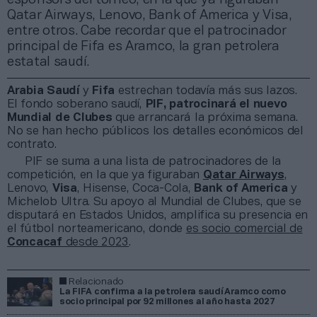
Qatar Airways, Lenovo, Bank of America y Visa,
entre otros. Cabe recordar que el patrocinador
principal de Fifa es Aramco, la gran petrolera
estatal saudí.
Arabia Saudí
y
Fifa
estrechan todavía más sus lazos.
El fondo soberano saudí,
PIF, patrocinará el nuevo
Mundial de Clubes
que arrancará la próxima semana.
No se han hecho públicos los detalles económicos del
contrato.
PIF se suma a una lista de patrocinadores de la
competición, en la que ya figuraban
Qatar Airways
,
Lenovo,
Visa
, Hisense, Coca-Cola,
Bank of America
y
Michelob Ultra. Su apoyo al Mundial de Clubes, que se
disputará en Estados Unidos, amplifica su presencia en
el fútbol norteamericano, donde
es socio comercial de
Concacaf
desde 2023
.
Relacionado
La FIFA confirma a la petrolera saudí Aramco como
socio principal por 92 millones al año hasta 2027