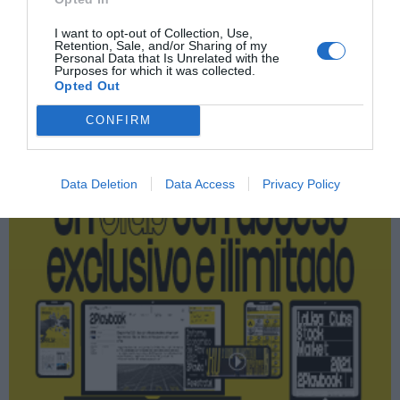
Fifa
I want to opt-out of Collection, Use,
Retention, Sale, and/or Sharing of my
Personal Data that Is Unrelated with the
Purposes for which it was collected.
Publicidad
Opted Out
CONFIRM
2P
2Playbook Club
Data Deletion
Data Access
Privacy Policy