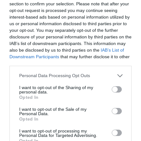
section to confirm your selection. Please note that after your
newsletter mensual especializado en patrocinio. En él
opt-out request is processed you may continue seeing
tomamos el pulso al sector abordando el tema que ha
interest-based ads based on personal information utilized by
marcado la actualidad del sector, además de ofrecer un
recap de los principales contratos de patrocinio
us or personal information disclosed to third parties prior to
cerrados en España, Europa y Norteamérica en los
your opt-out. You may separately opt-out of the further
últimos 30 días y una entrevista con directores/as de las
disclosure of your personal information by third parties on the
principales marcas.
Aquí puedes apuntarte gratis
.
IAB’s list of downstream participants. This information may
also be disclosed by us to third parties on the
IAB’s List of
Añadir
2Playbook
como fuente preferida de Google
Downstream Participants
that may further disclose it to other
de forma gratuita
third parties.
Mantente informado con las últimas noticias de actualidad.
ACTIVAR AHORA
Personal Data Processing Opt Outs
I want to opt-out of the Sharing of my
personal data.
Opted In
Compartir
I want to opt-out of the Sale of my
Imprimir
Personal Data.
Opted In
Índex
2P
I want to opt-out of processing my
Personal Data for Targeted Advertising.
Opted In