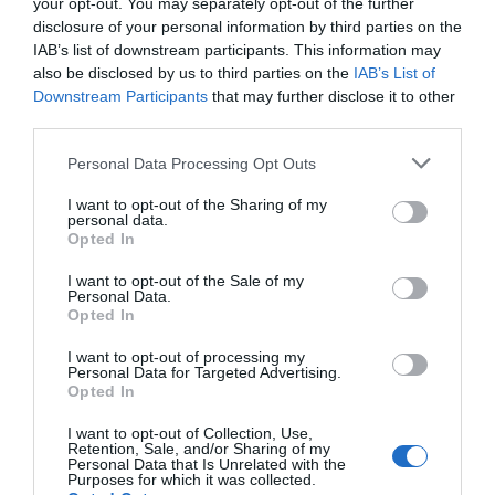
your opt-out. You may separately opt-out of the further
disclosure of your personal information by third parties on the
Compartir
IAB’s list of downstream participants. This information may
also be disclosed by us to third parties on the
IAB’s List of
Imprimir
Downstream Participants
that may further disclose it to other
third parties.
Índex
2P
Personal Data Processing Opt Outs
LaLiga
I want to opt-out of the Sharing of my
personal data.
Opted In
RCD Mallorca
I want to opt-out of the Sale of my
Personal Data.
UD Las Palmas
Opted In
I want to opt-out of processing my
Personal Data for Targeted Advertising.
Opted In
Publicidad
I want to opt-out of Collection, Use,
Retention, Sale, and/or Sharing of my
2P
2Playbook Club
Personal Data that Is Unrelated with the
Purposes for which it was collected.