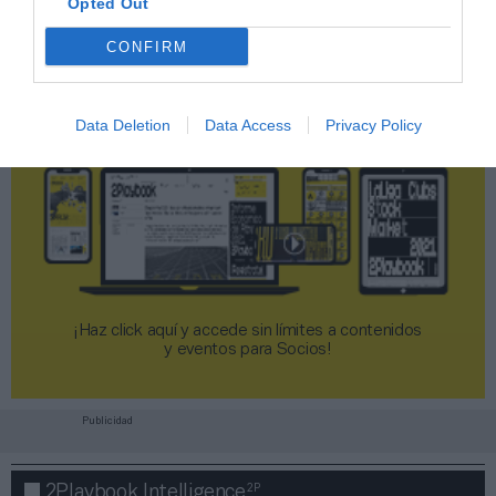
Opted Out
CONFIRM
Data Deletion
Data Access
Privacy Policy
¡Haz click aquí y accede sin límites a contenidos
y eventos para Socios!​​​​​​​
Publicidad
2P
2Playbook Intelligence