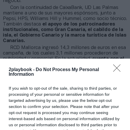
negocio.
Con la continuidad de CaixaBank, UD Las Palmas
mantiene a uno de sus mayores espónsors, junto a
Pepsi, HPS, Williams Hill y Hummel, como socio técnico.
También destaca
el apoyo de los patrocinadores
institucionales, como Gran Canaria, el cabildo de la
isla, el Gobierno Canario y la marca turística de Islas
Canarias.
RCD Mallorca ingresó 14,3 millones de euros en esa
campaña, de los cuales 3,1 millones procedieron de
publicidad y comercial. En la actualidad,
cuenta con el
apoyo de Betfred como espónsor principal; Umbro
2playbook -
Do Not Process My Personal
como socio técnico
, y otros patrocinadores que
Information
comparten rango con CaixaBank, como Coca-Cola, Roc
Hotels, Fibwi, OK Cars, Estrella Damm, PayPal, Juaneda,
y AirEuropa.
If you wish to opt-out of the sale, sharing to third parties, or
processing of your personal or sensitive information for
Añadir
2Playbook
como fuente preferida de Google
targeted advertising by us, please use the below opt-out
de forma gratuita
section to confirm your selection. Please note that after your
Mantente informado con las últimas noticias de actualidad.
opt-out request is processed you may continue seeing
ACTIVAR AHORA
interest-based ads based on personal information utilized by
us or personal information disclosed to third parties prior to