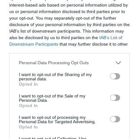
del draft paralímpico de 2026, tanto en el interior como
interest-based ads based on personal information utilized by
en el exterior de las oficinas.
us or personal information disclosed to third parties prior to
your opt-out. You may separately opt-out of the further
disclosure of your personal information by third parties on the
Relacionado
IAB’s list of downstream participants. This information may
CaixaBank refuerza su papel como motor del deporte
paralímpico con más apoyo
also be disclosed by us to third parties on the
IAB’s List of
Downstream Participants
that may further disclose it to other
third parties.
Francisco Botía
, director general del Comité
Personal Data Processing Opt Outs
Paralímpico Español, ha asegurado que “con la ayuda
de CaixaBank, queremos conseguir que el deporte
I want to opt-out of the Sharing of my
paralímpico llegue a todos los hogares para que ningún
personal data.
niño se quede sin practicarlo. Con su esfuerzo y
Opted In
nuestro apoyo, ellos serán nuestras próximas
estrellas”.
I want to opt-out of the Sale of my
Personal Data.
Por su parte,
María Luisa Martínez Gistau
,
Opted In
directora de Comunicación y Relaciones Institucionales
de CaixaBank, ha señalado que “para CaixaBank, el
I want to opt-out of processing my
patrocinio del deporte paralímpico va mucho más allá
Personal Data for Targeted Advertising.
del apoyo deportivo: es una
palanca de
Opted In
transformación social
. Creemos en el deporte como
un vehículo para construir una sociedad más inclusiva,
I want to opt-out of Collection, Use,