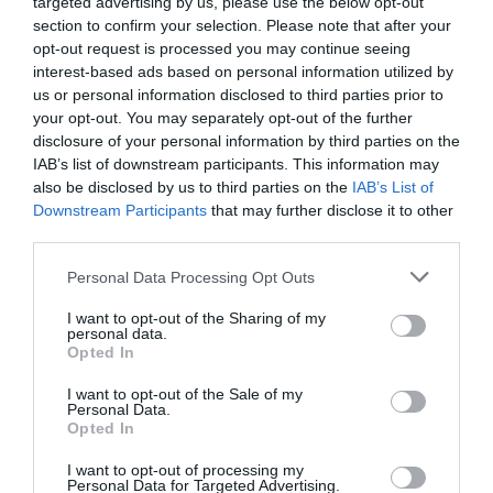
recap de los principales contratos de patrocinio
targeted advertising by us, please use the below opt-out
cerrados en España, Europa y Norteamérica en los
section to confirm your selection. Please note that after your
últimos 30 días y una entrevista con directores/as de las
opt-out request is processed you may continue seeing
principales marcas.
Aquí puedes apuntarte gratis
.
interest-based ads based on personal information utilized by
us or personal information disclosed to third parties prior to
Añadir
2Playbook
como fuente preferida de Google
your opt-out. You may separately opt-out of the further
de forma gratuita
disclosure of your personal information by third parties on the
Mantente informado con las últimas noticias de actualidad.
IAB’s list of downstream participants. This information may
ACTIVAR AHORA
also be disclosed by us to third parties on the
IAB’s List of
Downstream Participants
that may further disclose it to other
third parties.
Compartir
Personal Data Processing Opt Outs
Imprimir
I want to opt-out of the Sharing of my
personal data.
Opted In
Índex
2P
I want to opt-out of the Sale of my
Personal Data.
La Vuelta
Opted In
I want to opt-out of processing my
Tour de Francia
Personal Data for Targeted Advertising.