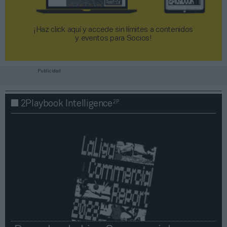
¡Haz click aquí y accede sin límites a contenidos
y eventos para Socios!​​​​​​​
Publicidad
2P
2Playbook Intelligence