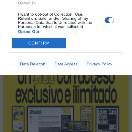
Opted In
ASO
I want to opt-out of Collection, Use,
Retention, Sale, and/or Sharing of my
Personal Data that Is Unrelated with the
Purposes for which it was collected.
Opted Out
Publicidad
CONFIRM
2P
2Playbook Club
Data Deletion
Data Access
Privacy Policy