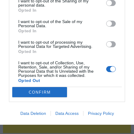
I want to opt-out of the Sharing of my
personal data.
Opted In
2P
2Playbook Club
I want to opt-out of the Sale of my
Personal Data.
Opted In
I want to opt-out of processing my
Personal Data for Targeted Advertising.
Opted In
I want to opt-out of Collection, Use,
Retention, Sale, and/or Sharing of my
Personal Data that Is Unrelated with the
Purposes for which it was collected.
Opted Out
CONFIRM
Data Deletion
Data Access
Privacy Policy
¡Haz click aquí y accede sin límites a contenidos
y eventos para Socios!​​​​​​​