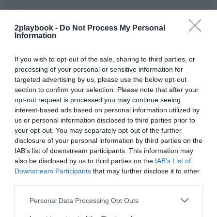
Añadir
2Playbook
como fuente preferida de Google
de forma gratuita
2playbook -
Do Not Process My Personal
Mantente informado con las últimas noticias de actualidad.
Information
ACTIVAR AHORA
If you wish to opt-out of the sale, sharing to third parties, or
processing of your personal or sensitive information for
Compartir
targeted advertising by us, please use the below opt-out
section to confirm your selection. Please note that after your
Imprimir
opt-out request is processed you may continue seeing
interest-based ads based on personal information utilized by
us or personal information disclosed to third parties prior to
Índex
2P
your opt-out. You may separately opt-out of the further
disclosure of your personal information by third parties on the
FEB
IAB’s list of downstream participants. This information may
also be disclosed by us to third parties on the
IAB’s List of
Downstream Participants
that may further disclose it to other
Finetwork
third parties.
Personal Data Processing Opt Outs
Publicidad