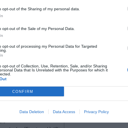
o opt-out of the Sharing of my personal data.
In
o opt-out of the Sale of my Personal Data.
In
Marc Menchén
 Alonso renueva su
El ‘Finetwork style’, como 
to opt-out of processing my Personal Data for Targeted
ing.
con Finetwork para la
salmón del patrocinio
In
a 2024
o opt-out of Collection, Use, Retention, Sale, and/or Sharing
ersonal Data that Is Unrelated with the Purposes for which it
lected.
Out
CONFIRM
Data Deletion
Data Access
Privacy Policy
ero