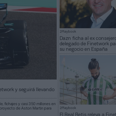
2Playbook
Dazn ficha al ex consejer
delegado de Finetwork par
su negocio en España
twork y seguirá llevando
, fichajes y casi 350 millones en
 proyecto de Aston Martin para
2Playbook
El Real Betis releva a Fin