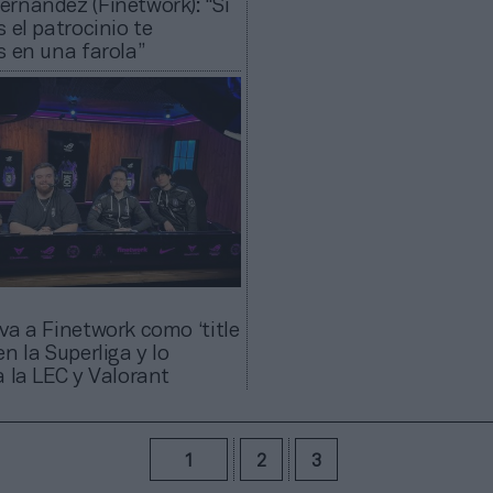
rnández (Finetwork): “Si
 el patrocinio te
s en una farola”
va a Finetwork como ‘title
n la Superliga y lo
a la LEC y Valorant
1
2
3