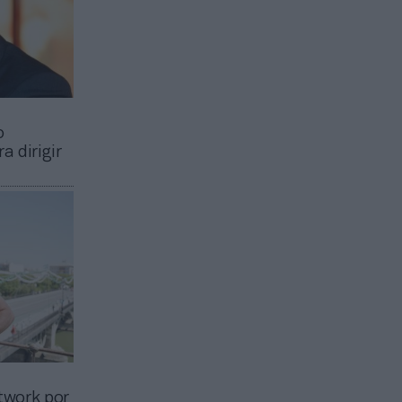
o
a dirigir
etwork por