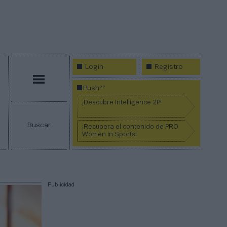
Login
Registro
Menú
2P
Push
¡Descubre Intelligence 2P!
Buscar
¡Recupera el contenido de PRO
Women in Sports!
Publicidad