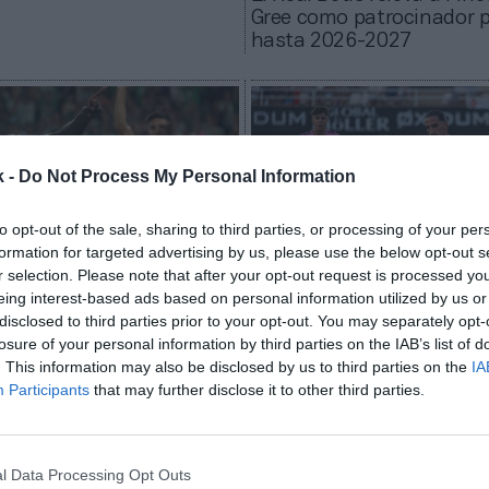
Gree como patrocinador p
hasta 2026-2027
k -
Do Not Process My Personal Information
to opt-out of the sale, sharing to third parties, or processing of your per
formation for targeted advertising by us, please use the below opt-out s
r selection. Please note that after your opt-out request is processed y
eing interest-based ads based on personal information utilized by us or
ero
2Playbook
disclosed to third parties prior to your opt-out. You may separately opt-
 agita el avispero del
Finetwork apuesta por La
losure of your personal information by third parties on the IAB’s list of
o: qué telecos se reparten
Hypermotion para promoc
. This information may also be disclosed by us to third parties on the
IA
ontratos en España
nuevo paquete televisivo
Participants
that may further disclose it to other third parties.
l Data Processing Opt Outs