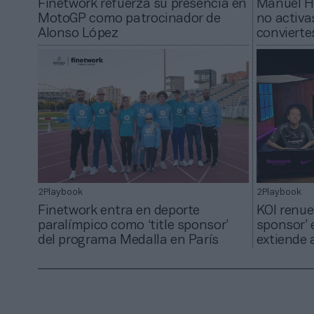
Finetwork refuerza su presencia en
Manuel He
MotoGP como patrocinador de
no activas
Alonso López
convierte
2Playbook
2Playbook
Finetwork entra en deporte
KOI renue
paralímpico como ‘title sponsor’
sponsor’ e
del programa Medalla en París
extiende 