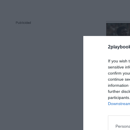
Publicidad
2playboo
If you wish 
sensitive in
confirm you
continue se
Álvaro Carret
information 
Finetwork
further disc
patrocini
participants
los 200 c
Downstream 
Persona