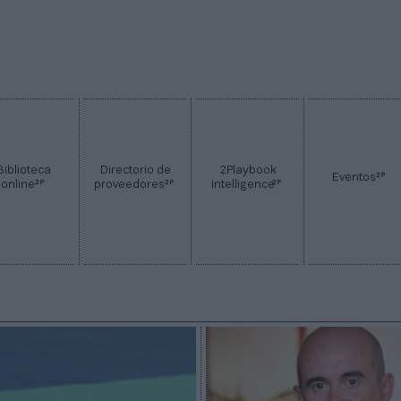
Biblioteca
Directorio de
2Playbook
2P
Eventos
2P
2P
2P
online
proveedores
Intelligence