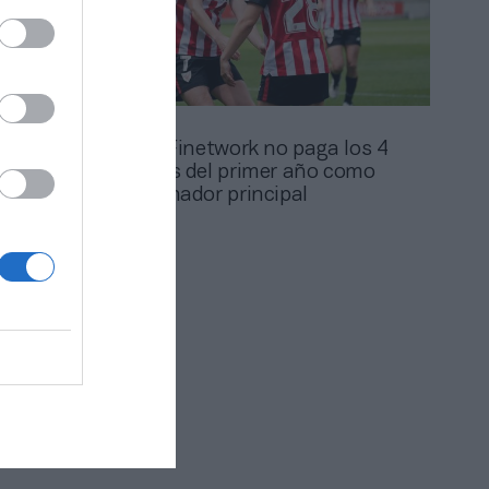
2Playbook
Liga F: Finetwork no paga los 4
el
millones del primer año como
patrocinador principal