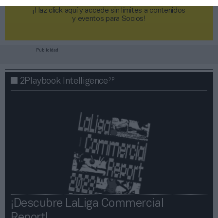
¡Haz click aquí y accede sin límites a contenidos
y eventos para Socios!​​​​​​​
Publicidad
2P
2Playbook Intelligence
¡Descubre LaLiga Commercial
Report!​​