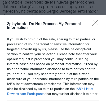
garantiza el desarrollo de las nuevas generaciones,
dotando a las jóvenes promesas del apoyo que se
merecen", ha destacado Sergio Berbegal, entrenador
del equipo y medallista.
2playbook -
Do Not Process My Personal
Añadir
2Playbook
como fuente preferida de Google
Information
de forma gratuita
Mantente informado con las últimas noticias de actualidad.
If you wish to opt-out of the sale, sharing to third parties, or
ACTIVAR AHORA
processing of your personal or sensitive information for
targeted advertising by us, please use the below opt-out
section to confirm your selection. Please note that after your
Compartir
opt-out request is processed you may continue seeing
interest-based ads based on personal information utilized by
Imprimir
us or personal information disclosed to third parties prior to
your opt-out. You may separately opt-out of the further
disclosure of your personal information by third parties on the
Índex
2P
IAB’s list of downstream participants. This information may
also be disclosed by us to third parties on the
IAB’s List of
Federaciones
Downstream Participants
that may further disclose it to other
third parties.
Finetwork