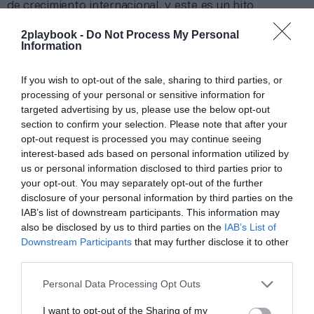
de crecimiento internacional, y este es un hito
importante en ese camino. Esta inversión marca un
momento importante en la evolución de Allwyn, ya que
2playbook -
Do Not Process My Personal
Information
transformamos el conocimiento de
Allwyn en el
escenario mundial
y subrayamos el poder de nuestras
loterías para hacer el bien en el mundo”.
If you wish to opt-out of the sale, sharing to third parties, or
processing of your personal or sensitive information for
targeted advertising by us, please use the below opt-out
Sobre Intelligence 2P
section to confirm your selection. Please note that after your
Intelligence 2P
es la unidad de estrategia e
opt-out request is processed you may continue seeing
inteligencia de mercado de 2Playbook, cuya plataforma
interest-based ads based on personal information utilized by
de datos monitoriza en tiempo real el negocio de 60
us or personal information disclosed to third parties prior to
clubes de LaLiga, Liga F y Primera Rfef; 200 clubes de
your opt-out. You may separately opt-out of the further
ligas europeas; 22 clubes de ACB y Primera FEB.
disclosure of your personal information by third parties on the
La plataforma también contabiliza la asistencia a
IAB’s list of downstream participants. This information may
todos los eventos deportivos, de entretenimiento y
also be disclosed by us to third parties on the
IAB’s List of
música en España, así como más de 25.000 contratos
Downstream Participants
that may further disclose it to other
de patrocinio en el mercado español y otros 7.000
third parties.
contratos de las ligas europeas y norteamericanas de
fútbol y baloncesto, segmentados por competición,
tipología de activos, marcas, categorías de producto y
Personal Data Processing Opt Outs
valor económico aproximado de cada acuerdo. Si
quieres más información, contacta con nosotros a
I want to opt-out of the Sharing of my