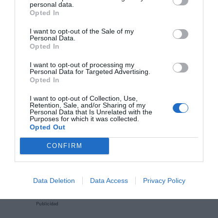
personal data.
través de
intelligence@2playbook.com
.
Opted In
Añadir
2Playbook
como fuente preferida de Google
I want to opt-out of the Sale of my
Personal Data.
de forma gratuita
Opted In
Mantente informado con las últimas noticias de actualidad.
ACTIVAR AHORA
I want to opt-out of processing my
Personal Data for Targeted Advertising.
Opted In
Compartir
I want to opt-out of Collection, Use,
Retention, Sale, and/or Sharing of my
Personal Data that Is Unrelated with the
Imprimir
Purposes for which it was collected.
Opted Out
Índex
2P
CONFIRM
Fórmula 1
Data Deletion
Data Access
Privacy Policy
Publicidad