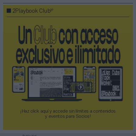
2P
2Playbook Club
¡Haz click aquí y accede sin límites a contenidos
y eventos para Socios!​​​​​​​