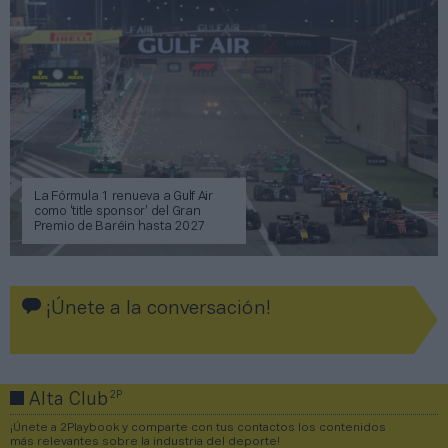
La Fórmula 1 renueva a Gulf Air
como ‘title sponsor’ del Gran
Premio de Baréin hasta 2027
¡Únete a la conversación!
2P
Alta Club
¡Únete a 2Playbook y comparte con tus contactos los contenidos
más relevantes sobre la industria del deporte!