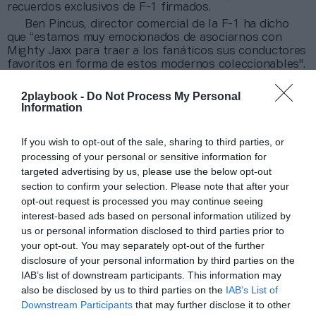
recuerdos exclusivos de F-1 firmados.
Ben Pincus, director comercial de la F-1 ha dicho
que “estamos muy emocionados de asociarnos con
Mighty Jaxx para traer a los fanáticos sus conductores
favoritos en forma de estos modernos coleccionables".
Para Jackson Aw, fundador y director ejecutivo de
Mighty Jaxx, “esta es la primera vez que la Fórmula 1 ha
2playbook -
Do Not Process My Personal
designado un socio de licencias exclusivo a nivel
Information
mundial para organizar una campaña de experiencia
global para los fans”.
If you wish to opt-out of the sale, sharing to third parties, or
processing of your personal or sensitive information for
Añadir
2Playbook
como fuente preferida de Google
targeted advertising by us, please use the below opt-out
de forma gratuita
section to confirm your selection. Please note that after your
Mantente informado con las últimas noticias de actualidad.
opt-out request is processed you may continue seeing
ACTIVAR AHORA
interest-based ads based on personal information utilized by
us or personal information disclosed to third parties prior to
your opt-out. You may separately opt-out of the further
Compartir
disclosure of your personal information by third parties on the
IAB’s list of downstream participants. This information may
Imprimir
also be disclosed by us to third parties on the
IAB’s List of
Downstream Participants
that may further disclose it to other