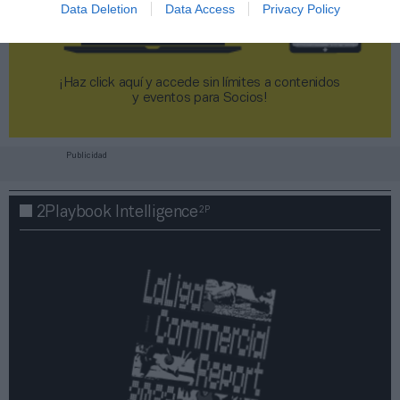
Data Deletion
Data Access
Privacy Policy
¡Haz click aquí y accede sin límites a contenidos
y eventos para Socios!​​​​​​​
Publicidad
2P
2Playbook Intelligence