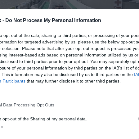
k -
Do Not Process My Personal Information
to opt-out of the sale, sharing to third parties, or processing of your per
formation for targeted advertising by us, please use the below opt-out s
6 de agosto de 2021
r selection. Please note that after your opt-out request is processed y
eing interest-based ads based on personal information utilized by us or
disclosed to third parties prior to your opt-out. You may separately opt-
Guardar
Me gusta
losure of your personal information by third parties on the IAB’s list of
. This information may also be disclosed by us to third parties on the
IA
bandona los números rojos definitivamente. La gest
Participants
that may further disclose it to other third parties.
tomovilismo
ha cerrado el primer semestre de 2021
 de 71 millones de dólares
(60 millones de euros), q
 las pérdidas que se anotó en el mismo período de 2
l Data Processing Opt Outs
 facturar 501 millones de dólares (423,2 millones de
o opt-out of the Sharing of my personal data.
4 millones de dólares del primer semestre de 2020. E
 había suspendido y los ingresos se redujeron al mí
In
or patrocino, televisión y canon de los circuitos.