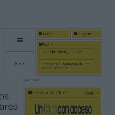
Login
Registro
Menú
2P
Push
¡Descubre Intelligence 2P!
Buscar
¡Recupera el contenido de PRO
Women in Sports!
Publicidad
2P
2Playbook Club
¡Únete!
os
lares