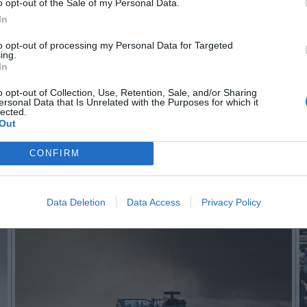
o opt-out of the Sale of my Personal Data.
endo un incremento en los aficionados que se con
In
con su vuelta a los circuitos
, como en Silverstone,
ueron uno de los mayores eventos desde la Covid-19”
to opt-out of processing my Personal Data for Targeted
ing.
ano Domenicali, consejero delegado de la F-1.
In
aybook
como fuente preferida de Google de forma
o opt-out of Collection, Use, Retention, Sale, and/or Sharing
ersonal Data that Is Unrelated with the Purposes for which it
ACTIVA
lected.
mado con las últimas noticias de actualidad.
Out
CONFIRM
Imprimir
Data Deletion
Data Access
Privacy Policy