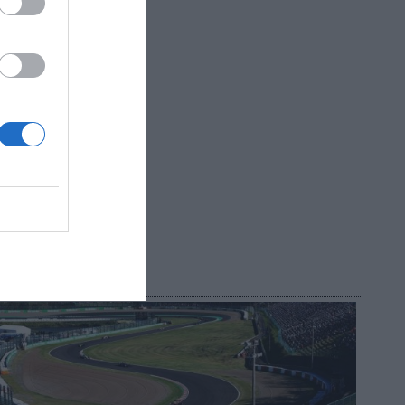
ectan,
 donde los
, ha
R AHORA