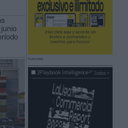
as
junio
¡Haz click aquí y accede sin
eríodo
límites a contenidos y
eventos para Socios!​​​​​​​
Publicidad
2P
2Playbook Intelligence
Todos