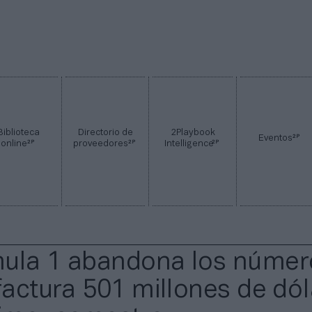
Biblioteca
Directorio de
2Playbook
2P
Eventos
2P
2P
2P
online
proveedores
Intelligence
ula 1 abandona los númer
 factura 501 millones de dó