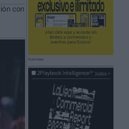
ción con
¡Haz click aquí y accede sin
límites a contenidos y
eventos para Socios!​​​​​​​
Publicidad
2P
2Playbook Intelligence
Todos