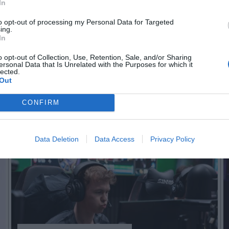
In
a. De lograrlo, crecería más de un 50% interanual t
ingresos de 3,5 millones
y lograr volver a beneficios.
to opt-out of processing my Personal Data for Targeted
ing.
In
aybook
como fuente preferida de Google de forma
ACTIVA
o opt-out of Collection, Use, Retention, Sale, and/or Sharing
mado con las últimas noticias de actualidad.
ersonal Data that Is Unrelated with the Purposes for which it
lected.
Out
CONFIRM
Imprimir
Data Deletion
Data Access
Privacy Policy