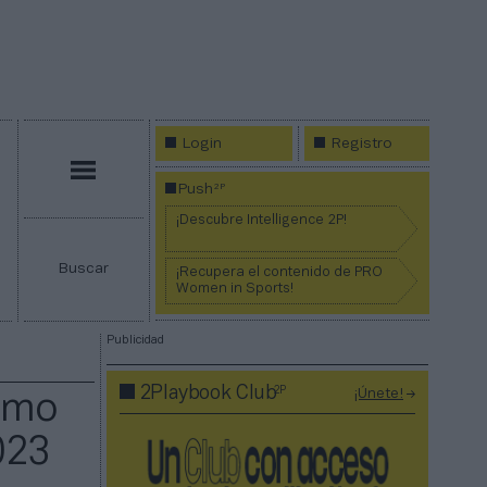
Login
Registro
Menú
2P
Push
¡Descubre Intelligence 2P!
Buscar
¡Recupera el contenido de PRO
Women in Sports!
Publicidad
2P
2Playbook Club
¡Únete!
omo
023