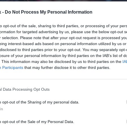
k -
Do Not Process My Personal Information
10 de enero de 2023
to opt-out of the sale, sharing to third parties, or processing of your per
formation for targeted advertising by us, please use the below opt-out s
r selection. Please note that after your opt-out request is processed y
Guardar
Me gusta
eing interest-based ads based on personal information utilized by us or
disclosed to third parties prior to your opt-out. You may separately opt-
inicia la batería de renovaciones de sus patrocinado
losure of your personal information by third parties on the IAB’s list of
o KitKat, que se unió al club en 2021
y renueva por 
. This information may also be disclosed by us to third parties on the
IA
 de esports. La firma será para la temporada 2023 y 
Participants
that may further disclose it to other third parties.
términos económicos.
e Giants prosiga las renovaciones de otros de sus pr
ales, como Hot Wheels, Babybel, Chupa Chups, Magg
l Data Processing Opt Outs
o Burger King, entre otros, todos ellos con presenci
o opt-out of the Sharing of my personal data.
cios de la camiseta.
In
ctualizar las previsiones,
Giants esperaba alcanzar u
en torno a 5,4 millones de euros en 2022
.
La cifra e
o opt-out of the Sale of my Personal Data.
royectos que se puedan sacar adelante mientras aún 