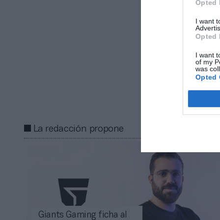
Opted 
con la pandemi
2021 con unos 
I want 
Advertis
Opted 
Añadir
2Pl
gratuita
I want t
Mantente infor
of my P
was col
Opted 
Compartir
La redacción propone
Giants Gaming ficha al