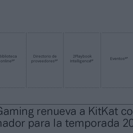
Biblioteca
Directorio de
2Playbook
2P
Eventos
2P
2P
2P
online
proveedores
Intelligence
Gaming renueva a KitKat c
nador para la temporada 2