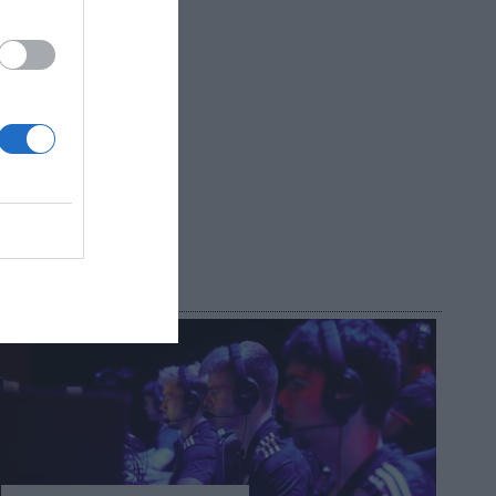
ras
cerrar
R AHORA