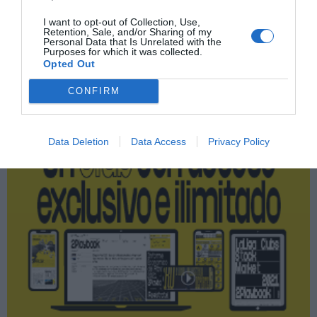
I want to opt-out of Collection, Use,
Retention, Sale, and/or Sharing of my
Personal Data that Is Unrelated with the
Purposes for which it was collected.
Publicidad
Opted Out
CONFIRM
2P
2Playbook Club
Data Deletion
Data Access
Privacy Policy