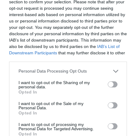
section to confirm your selection. Please note that after your
actualidad del sector, además de ofrecer un recap de los
opt-out request is processed you may continue seeing
principales contratos de patrocinio cerrados en España,
interest-based ads based on personal information utilized by
Europa y Norteamérica en los últimos 30 días.
Aquí
us or personal information disclosed to third parties prior to
puedes apuntarte gratis
.
your opt-out. You may separately opt-out of the further
disclosure of your personal information by third parties on the
Añadir
2Playbook
como fuente preferida de Google
IAB’s list of downstream participants. This information may
de forma gratuita
also be disclosed by us to third parties on the
IAB’s List of
Mantente informado con las últimas noticias de actualidad.
ACTIVAR AHORA
Downstream Participants
that may further disclose it to other
third parties.
Personal Data Processing Opt Outs
Compartir
I want to opt-out of the Sharing of my
personal data.
Imprimir
Opted In
I want to opt-out of the Sale of my
Índex
2P
Personal Data.
Opted In
Rfef
I want to opt-out of processing my
Personal Data for Targeted Advertising.
Opted In
Google