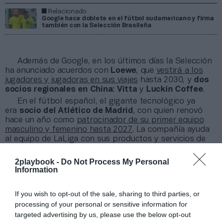
Relacionado
Google hace doblete en el fútbol sudamericano y firma
también con la Selección Brasileña
Además de Google, en los últimos días la Selección
ha anunciado acuerdos con
Loewe
, que
vestirá a los
jugadores y jugadoras en sus viajes
hasta 2030, y
dos
socios regionales en China
:
Vitta
y
Luckin Coffee
.
En el fútbol español, el gigante tecnológico ya
era
socio del Atlético de Madrid
, con quien renovó
hace un año como
patrocinador de su primer equipo
masculino y femenino hasta 2027
. La compañía ayuda
al equipo de LaLiga con sus productos y servicios de
ciberseguridad.
2playbook -
Do Not Process My Personal
Information
¡Suscríbete a nuestro newsletter mensual de
Patrocinio!
If you wish to opt-out of the sale, sharing to third parties, or
2Playbook Media lanzó en 2025 su propio newsletter
processing of your personal or sensitive information for
mensual especializado en patrocinio. En él tomamos el
targeted advertising by us, please use the below opt-out
pulso al sector abordando el tema que ha marcado la