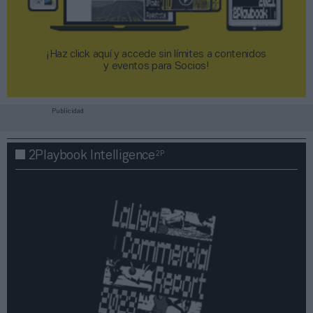
¡Haz click aquí y accede sin límites a contenidos
y eventos para Socios!​​​​​​​
Publicidad
2P
2Playbook Intelligence