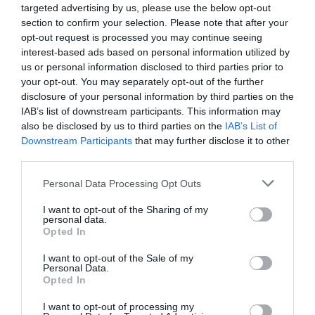
targeted advertising by us, please use the below opt-out
La plataforma de datos monitoriza más de 34.000
section to confirm your selection. Please note that after your
contratos de patrocinio, de los que 25.000
opt-out request is processed you may continue seeing
corresponden al mercado español y más de 8.000 a
interest-based ads based on personal information utilized by
propiedades deportivas y competiciones internacionales,
us or personal information disclosed to third parties prior to
segmentados por competición, tipología de activos,
marcas, categorías de producto y valor económico
your opt-out. You may separately opt-out of the further
aproximado de cada acuerdo. Si quieres más
disclosure of your personal information by third parties on the
información, contacta con nosotros
IAB’s list of downstream participants. This information may
en
intelligence@2playbook.com
.
also be disclosed by us to third parties on the
IAB’s List of
Downstream Participants
that may further disclose it to other
Añadir
2Playbook
como fuente preferida de Google
third parties.
de forma gratuita
Mantente informado con las últimas noticias de actualidad.
Personal Data Processing Opt Outs
ACTIVAR AHORA
I want to opt-out of the Sharing of my
personal data.
Opted In
Compartir
I want to opt-out of the Sale of my
Personal Data.
Imprimir
Opted In
I want to opt-out of processing my
Índex
2P