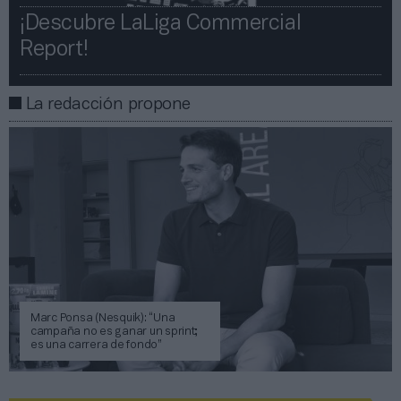
¡Descubre LaLiga Commercial
Report!​​
La redacción propone
Marc Ponsa (Nesquik): “Una
campaña no es ganar un sprint;
es una carrera de fondo”