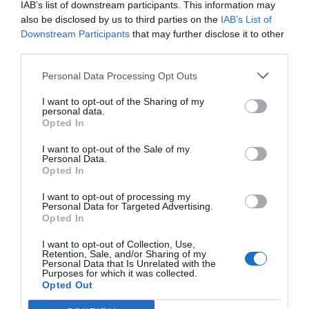
IAB’s list of downstream participants. This information may
also be disclosed by us to third parties on the
IAB’s List of
Índex
2P
Downstream Participants
that may further disclose it to other
third parties.
Levante UD
Personal Data Processing Opt Outs
Liga F
I want to opt-out of the Sharing of my
personal data.
Opted In
PRO Women in Sports
I want to opt-out of the Sale of my
Personal Data.
Opted In
Publicidad
I want to opt-out of processing my
Personal Data for Targeted Advertising.
Opted In
2P
2Playbook Club
I want to opt-out of Collection, Use,
Retention, Sale, and/or Sharing of my
Personal Data that Is Unrelated with the
Purposes for which it was collected.
Opted Out