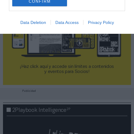
CONFIRM
Data Deletion
Data Access
Privacy Policy
¡Haz click aquí y accede sin límites a contenidos
y eventos para Socios!​​​​​​​
Publicidad
2P
2Playbook Intelligence