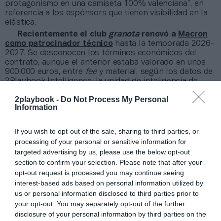
protagonismo en una camiseta 100% valenciana”, en
referencia a los espónsors que tienen visibilidad en la
elástica.
Recientemente el club
granota
renovó a
Macron
como patrocinador técnico
hasta la temporada 2026-
2027. Se desconocen los términos económicos del
contrato, aunque el anterior estaba valorado en unos
900.000 euros, entre
fee
y material, según los datos de
2Playbook Intelligence, la unidad de inteligencia de
mercado de 2Playbook
. Su relación comenzó en 2016,
2playbook -
Do Not Process My Personal
cuando la marca italiana tomó el testigo de Nike, que
Information
diseñó las equipaciones durante dos años.
If you wish to opt-out of the sale, sharing to third parties, or
Añadir
2Playbook
como fuente preferida de Google
de forma gratuita
processing of your personal or sensitive information for
Mantente informado con las últimas noticias de actualidad.
targeted advertising by us, please use the below opt-out
ACTIVAR AHORA
section to confirm your selection. Please note that after your
opt-out request is processed you may continue seeing
interest-based ads based on personal information utilized by
us or personal information disclosed to third parties prior to
Compartir
your opt-out. You may separately opt-out of the further
disclosure of your personal information by third parties on the
Imprimir