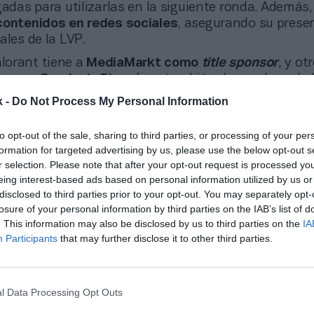
gadas para utilizarlas en la siguiente ronda. Además
contenidos en redes sociales
, asegurando su presen
ales de la LVP.
alorant tiene a
MediaMarkt como
title sponsor
, y ot
s como
Domino’s Pizza
(
que también da nombre a la 
 La competición cerró ayer su temporada regular, en 
k -
Do Not Process My Personal Information
formato de competición, pasando de dos a tres
split
uperaron los juegos a dos mapas y la fase de playof
to opt-out of the sale, sharing to third parties, or processing of your per
 liga lograrán el billete a la Cross-Conference, el tor
formation for targeted advertising by us, please use the below opt-out s
ropeo, equivalente al Emea Masters de LoL.
r selection. Please note that after your opt-out request is processed y
eing interest-based ads based on personal information utilized by us or
disclosed to third parties prior to your opt-out. You may separately opt-
losure of your personal information by third parties on the IAB’s list of
onado
er (LVP): “Las marcas ya no llegan a los esports para probar, sino en bus
. This information may also be disclosed by us to third parties on the
IA
Participants
that may further disclose it to other third parties.
 sumaron dos nuevos equipos, pasando de ocho a di
l Data Processing Opt Outs
r primera vez a tres equipos de fuera de España: los