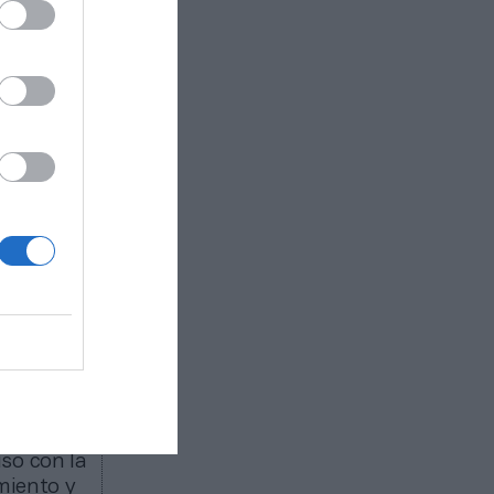
sports,
ambién
enovado
aña hasta
as
strategia
, la
mbién las
iga de
 que
n en el
da la
do de
omputer
so con la
miento y