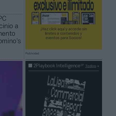
 PC
cinio a
¡Haz click aquí y accede sin
gmento
límites a contenidos y
eventos para Socios!​​​​​​​
omino’s
Publicidad
2P
2Playbook Intelligence
Todos