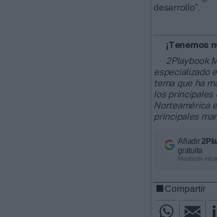
desarrollo”.
¡Tenemos nu
2Playbook M
especializado e
tema que ha ma
los principales
Norteamérica en
principales ma
Añadir
2Pl
gratuita
Mantente infor
Compartir