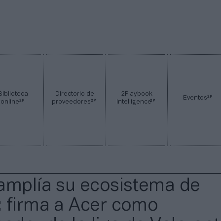
Biblioteca
Directorio de
2Playbook
2P
Eventos
2P
2P
2P
online
proveedores
Intelligence
amplía su ecosistema de
 firma a Acer como