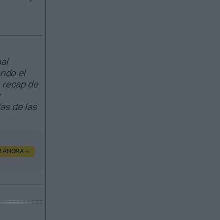
al
ando el
 recap de
y
as de las
R AHORA