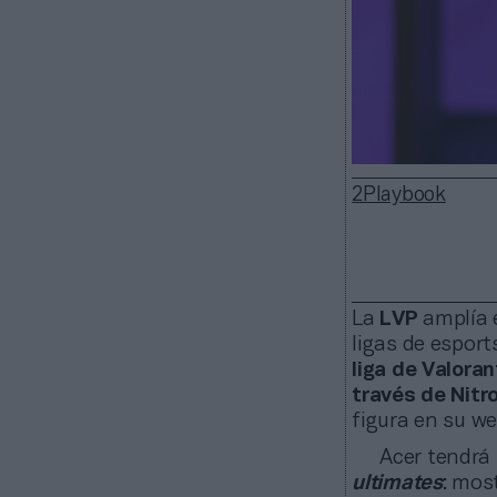
2Playbook
La
LVP
amplía 
ligas de espor
liga de Valoran
través de Nitro
figura en su w
Acer tendrá
ultimates
: mos