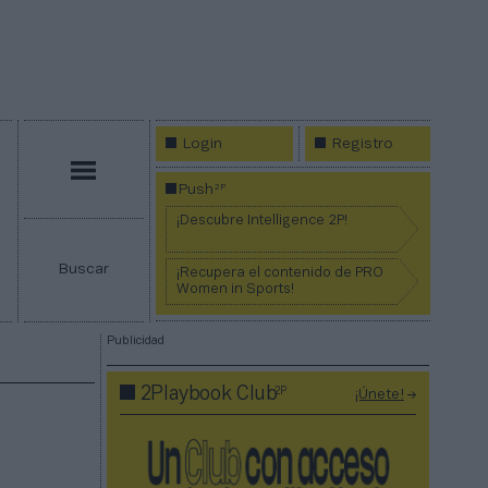
Login
Registro
Menú
2P
Push
¡Descubre Intelligence 2P!
Buscar
¡Recupera el contenido de PRO
Women in Sports!
Publicidad
2P
2Playbook Club
¡Únete!