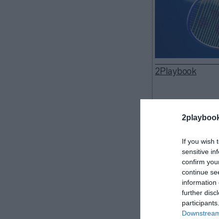
2Playbook
2playboo
Naomi Osaka
v
representación
If you wish 
división de te
sensitive in
2022 rompió la
confirm you
Stuart Duguid, 
continue se
information 
Tras volver 
further disc
la misma agenc
participants
Iga Swiatek
,
E
Downstream 