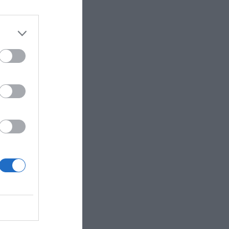
n llega
d
rtera a
í como
ado de
ratos de
ás de
ías de
s más
.