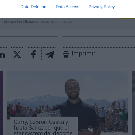
Data Deletion
Data Access
Privacy Policy
aybook
como fuente preferida de Google de forma
ACTIVA
mado con las últimas noticias de actualidad.
Imprimir
Curry, LeBron, Osaka y
hasta Sainz: por qué el
star system del deporte