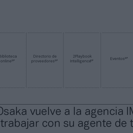
Biblioteca
Directorio de
2Playbook
2P
Eventos
2P
2P
2P
online
proveedores
Intelligence
saka vuelve a la agencia I
 trabajar con su agente de 