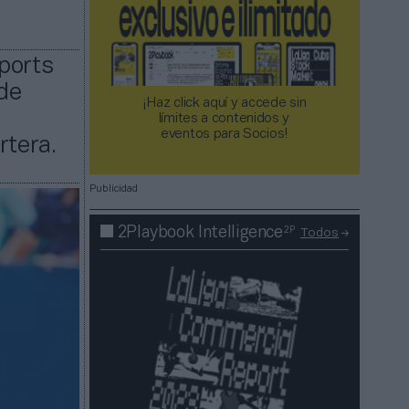
ports
de
¡Haz click aquí y accede sin
límites a contenidos y
eventos para Socios!​​​​​​​
rtera.
Publicidad
2P
2Playbook Intelligence
Todos