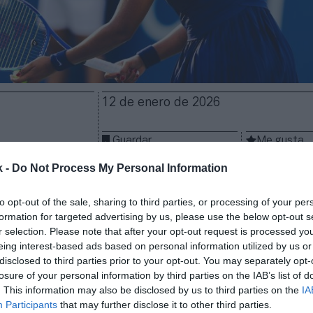
12 de enero de 2026
Guardar
Me gusta
k -
Do Not Process My Personal Information
uelve a
IMG
tras fundar y abandonar su propia agen
. La tenista nipona ha firmado de nuevo contrato co
to opt-out of the sale, sharing to third parties, or processing of your per
nis de WME Sports, agencia que la representó hasta 
formation for targeted advertising by us, please use the below opt-out s
zos para crear su propia agencia de representación 
r selection. Please note that after your opt-out request is processed y
su agente de toda la vida.
eing interest-based ads based on personal information utilized by us or
disclosed to third parties prior to your opt-out. You may separately opt-
a IMG, ha roto con él, y ahora volverá a estar repres
losure of your personal information by third parties on the IAB’s list of
ia que tiene en cartera a otras estrellas como
Carlo
. This information may also be disclosed by us to third parties on the
IA
mma Raducanu
,
Taylor Fritz
y
Serena Williams
, ade
Participants
that may further disclose it to other third parties.