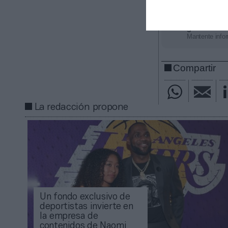
Añadir
2Pl
gratuita
Mantente infor
Compartir
La redacción propone
Un fondo exclusivo de
deportistas invierte en
la empresa de
contenidos de Naomi