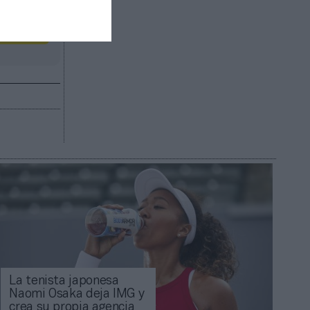
R AHORA
La tenista japonesa
Naomi Osaka deja IMG y
crea su propia agencia