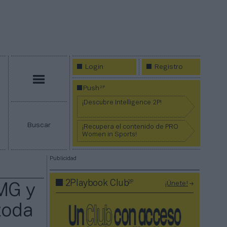
Login
Registro
Menú
2P
Push
¡Descubre Intelligence 2P!
Buscar
¡Recupera el contenido de PRO
Women in Sports!
Publicidad
2P
2Playbook Club
¡Únete!
MG y
toda