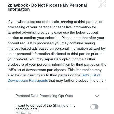
que se extiende hasta 2030 y que incluye a Emporio
2playbook -
Do Not Process My Personal
Information
Armani como proveedor de la ropa de representación
del primer equipo. También continúan
DongFeng
, como
patrocinador de la manga hasta 2029, y
Sorgesana
,
If you wish to opt-out of the sale, sharing to third parties, or
que afronta su tercera temporada como patrocinador
processing of your personal or sensitive information for
en la trasera de la elástica.
targeted advertising by us, please use the below opt-out
section to confirm your selection. Please note that after your
opt-out request is processed you may continue seeing
¡Suscríbete a nuestro newsletter mensual de
interest-based ads based on personal information utilized by
Patrocinio!
us or personal information disclosed to third parties prior to
2Playbook Media lanzó en 2025 su propio newsletter
your opt-out. You may separately opt-out of the further
mensual especializado en patrocinio. En él tomamos el
disclosure of your personal information by third parties on the
pulso al sector abordando el tema que ha marcado la
IAB’s list of downstream participants. This information may
actualidad del sector, además de ofrecer un recap de los
principales contratos de patrocinio cerrados en España,
also be disclosed by us to third parties on the
IAB’s List of
Europa y Norteamérica en los últimos 30 días.
Aquí
Downstream Participants
that may further disclose it to other
puedes apuntarte gratis
.
third parties.
Personal Data Processing Opt Outs
Añadir
2Playbook
como fuente preferida de Google
I want to opt-out of the Sharing of my
de forma gratuita
personal data.
Mantente informado con las últimas noticias de actualidad.
Opted In