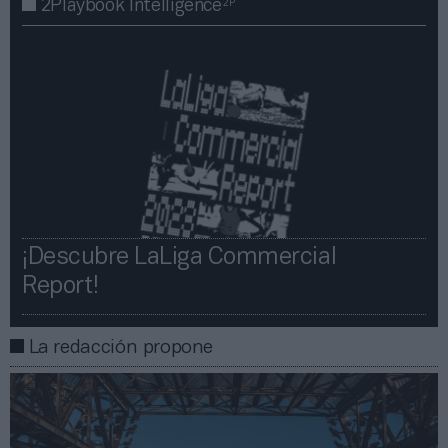
2P
2Playbook Intelligence
¡Descubre LaLiga Commercial
Report!​​
La redacción propone