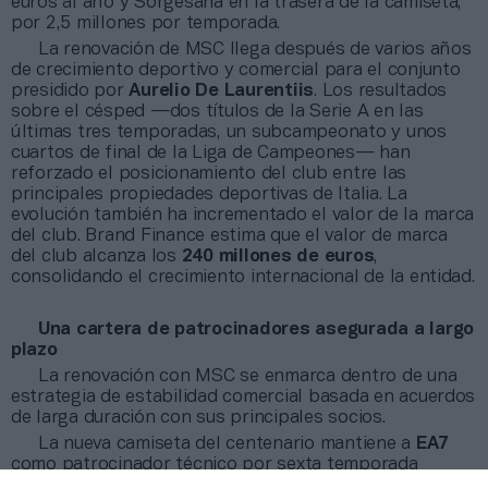
euros al año y Sorgesana en la trasera de la camiseta,
por 2,5 millones por temporada.
La renovación de MSC llega después de varios años
de crecimiento deportivo y comercial para el conjunto
presidido por
Aurelio De Laurentiis
. Los resultados
sobre el césped —dos títulos de la Serie A en las
últimas tres temporadas, un subcampeonato y unos
cuartos de final de la Liga de Campeones— han
reforzado el posicionamiento del club entre las
principales propiedades deportivas de Italia. La
evolución también ha incrementado el valor de la marca
del club. Brand Finance estima que el valor de marca
del club alcanza los
240 millones de euros
,
consolidando el crecimiento internacional de la entidad.
Una cartera de patrocinadores asegurada a largo
plazo
La renovación con MSC se enmarca dentro de una
estrategia de estabilidad comercial basada en acuerdos
de larga duración con sus principales socios.
La nueva camiseta del centenario mantiene a
EA7
como patrocinador técnico por sexta temporada
consecutiva, dentro de un acuerdo con el Grupo Armani