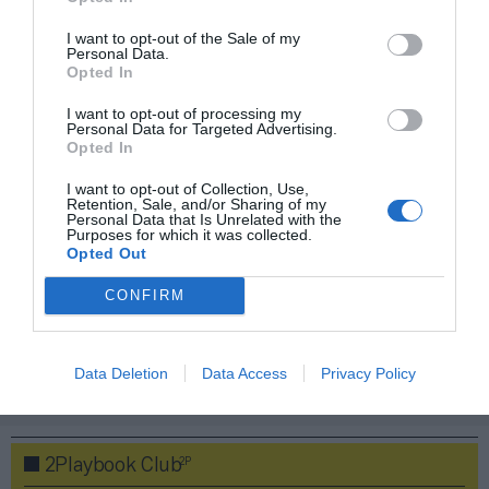
ACTIVAR AHORA
I want to opt-out of the Sale of my
Personal Data.
Opted In
Compartir
I want to opt-out of processing my
Personal Data for Targeted Advertising.
Imprimir
Opted In
I want to opt-out of Collection, Use,
Índex
2P
Retention, Sale, and/or Sharing of my
Personal Data that Is Unrelated with the
Purposes for which it was collected.
Opted Out
Serie A
CONFIRM
SSC Napoli
Data Deletion
Data Access
Privacy Policy
Publicidad
2P
2Playbook Club