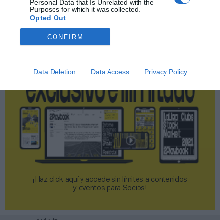
Personal Data that Is Unrelated with the
Purposes for which it was collected.
2P
2Playbook Club
Opted Out
CONFIRM
Data Deletion
Data Access
Privacy Policy
¡Haz click aquí y accede sin límites a contenidos
y eventos para Socios!​​​​​​​
Publicidad