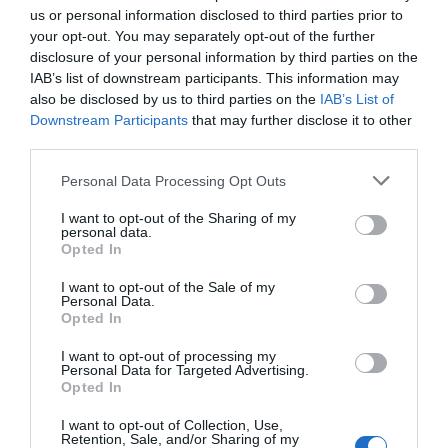
Sanz, portavoz de Tajín.
us or personal information disclosed to third parties prior to
your opt-out. You may separately opt-out of the further
disclosure of your personal information by third parties on the
Añadir
2Playbook
como fuente preferida de Google
de forma gratuita
IAB’s list of downstream participants. This information may
Mantente informado con las últimas noticias de actualidad.
also be disclosed by us to third parties on the
IAB’s List of
ACTIVAR AHORA
Downstream Participants
that may further disclose it to other
third parties.
Personal Data Processing Opt Outs
Compartir
I want to opt-out of the Sharing of my
Imprimir
personal data.
Opted In
Índex
2P
I want to opt-out of the Sale of my
Personal Data.
Opted In
Real Valladolid
I want to opt-out of processing my
Personal Data for Targeted Advertising.
Opted In
Publicidad
I want to opt-out of Collection, Use,
Retention, Sale, and/or Sharing of my