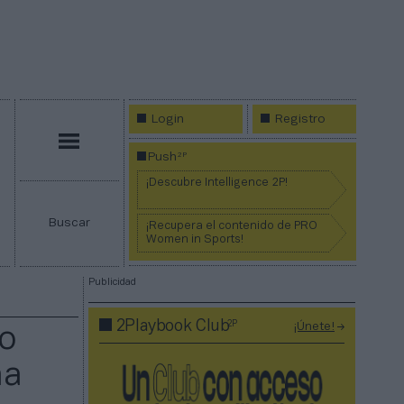
Login
Registro
Menú
2P
Push
¡Descubre Intelligence 2P!
Buscar
¡Recupera el contenido de PRO
Women in Sports!
Publicidad
2P
2Playbook Club
¡Únete!
mo
na