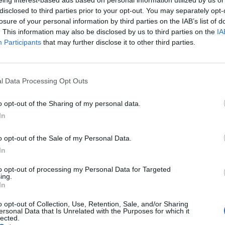
una iniciativa que llega por primera vez a Europa y 
disclosed to third parties prior to your opt-out. You may separately opt-
co infantil de España y Portugal, de entre 6 y 14 año
losure of your personal information by third parties on the IAB’s list of
rtes urbanos como el skate, el BMX o el scooter
. This information may also be disclosed by us to third parties on the
IA
 En concreto, el Hot Wheels Superchargers combina
Participants
that may further disclose it to other third parties.
, cuyo premio será conseguir plaza para participar e
Junior del Extreme Barcelona el próximo septiembre
, el evento gana presencia en los soportes online y
l Data Processing Opt Outs
nes más allá del fin de semana del 25 y 26 de septi
lebra la cita presencial. Este año coincidirá con las 
o opt-out of the Sharing of my personal data.
In
las Extreme Barcelona es ser un evento más global d
o opt-out of the Sale of my Personal Data.
petición deportiva con actividades para todas las e
In
e urbano y música. La cita seguirá contando con el a
e Barcelona como colaborador institucional y el pat
to opt-out of processing my Personal Data for Targeted
ing.
e Cataluña.
In
d, directora de marketing y digital de Mattel España
o opt-out of Collection, Use, Retention, Sale, and/or Sharing
firmado que “desde Hot Wheels estamos orgullosos de
ersonal Data that Is Unrelated with the Purposes for which it
junior de Extreme Barcelona, una competición que re
lected.