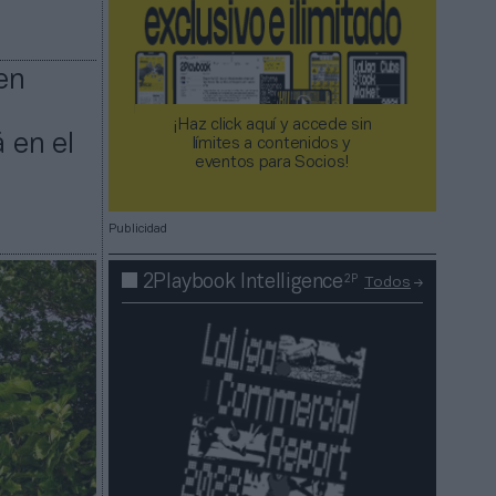
en
¡Haz click aquí y accede sin
 en el
límites a contenidos y
eventos para Socios!​​​​​​​
Publicidad
2P
2Playbook Intelligence
Todos