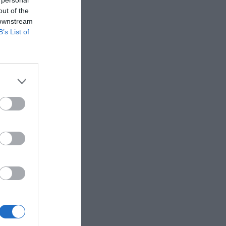
que se
out of the
s,
que
 downstream
B’s List of
rá un
n las
.
 trata de
embre, que
Fiestas de
onde se
dades,
poyo del
rocinio
 y
 liderar
fleja a la