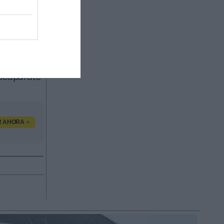
idad”.
orporativas
 Wheels en
chargers,
forzando
rritorio
escaparate
R AHORA