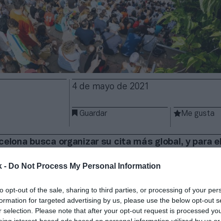
4 de mayo de 2021
Guardar
Me gusta
celona busca organizar su cita más global, y para el
s con Hot Wheels.
La marca de juguetes y entreten
rmado un acuerdo con SevenMila, gestorA del evento 
k -
Do Not Process My Personal Information
os, para traer a las Extreme Barcelona el Hot Wheel
 Los términos económicos del acuerdo no han trasc
to opt-out of the sale, sharing to third parties, or processing of your per
e juguetes tendrá visibilidad durante el evento y ant
formation for targeted advertising by us, please use the below opt-out s
r selection. Please note that after your opt-out request is processed y
eing interest-based ads based on personal information utilized by us or