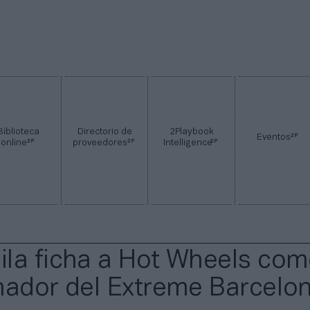
Biblioteca
Directorio de
2Playbook
2P
Eventos
2P
2P
2P
online
proveedores
Intelligence
la ficha a Hot Wheels co
nador del Extreme Barcelo