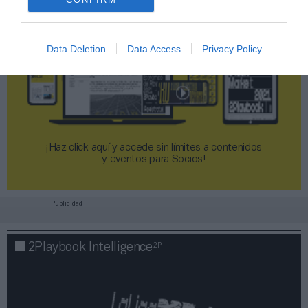
Data Deletion
Data Access
Privacy Policy
¡Haz click aquí y accede sin límites a contenidos
y eventos para Socios!​​​​​​​
Publicidad
2P
2Playbook Intelligence