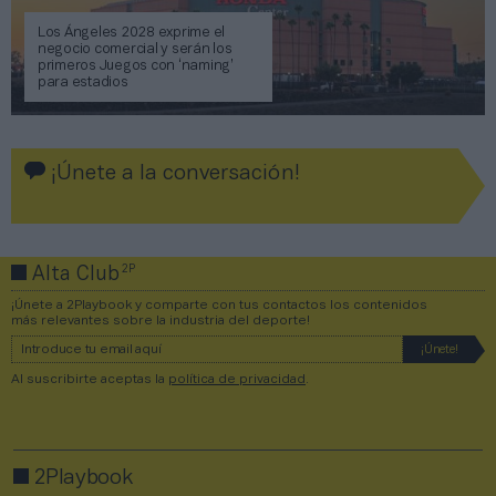
Los Ángeles 2028 exprime el
negocio comercial y serán los
primeros Juegos con ‘naming’
para estadios
¡Únete a la conversación!
2P
Alta Club
¡Únete a 2Playbook y comparte con tus contactos los contenidos
más relevantes sobre la industria del deporte!
Al suscribirte aceptas la
política de privacidad
.
2Playbook