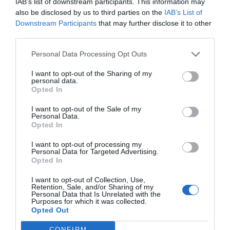
IAB’s list of downstream participants. This information may
also be disclosed by us to third parties on the
IAB’s List of
Compartir
Downstream Participants
that may further disclose it to other
third parties.
Imprimir
Personal Data Processing Opt Outs
Índex
2P
I want to opt-out of the Sharing of my
personal data.
Opted In
Los Ángeles 2028
I want to opt-out of the Sale of my
Personal Data.
Opted In
Publicidad
I want to opt-out of processing my
Personal Data for Targeted Advertising.
Opted In
2P
2Playbook Club
I want to opt-out of Collection, Use,
Retention, Sale, and/or Sharing of my
Personal Data that Is Unrelated with the
Purposes for which it was collected.
Opted Out
CONFIRM