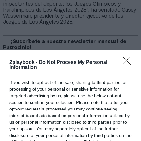
impactantes del deporte: los Juegos Olímpicos y
Paralímpicos de Los Ángeles 2028”, ha señalado Casey
Wasserman, presidente y director ejecutivo de los
Juegos de Los Ángeles 2028.
¡Suscríbete a nuestro newsletter mensual de
Patrocinio!
2Playbook Media ha lanzado en 2025 su propio
newsletter mensual especializado en patrocinio. En él
2playbook -
Do Not Process My Personal
Information
tomamos el pulso al sector abordando el tema que ha
marcado la actualidad del sector, además de ofrecer un
recap de los principales contratos de patrocinio
If you wish to opt-out of the sale, sharing to third parties, or
cerrados en España, Europa y Norteamérica en los
processing of your personal or sensitive information for
últimos 30 días y una entrevista con directores/as de las
targeted advertising by us, please use the below opt-out
principales marcas.
Aquí puedes apuntarte gratis
.
section to confirm your selection. Please note that after your
opt-out request is processed you may continue seeing
Añadir
2Playbook
como fuente preferida de Google
interest-based ads based on personal information utilized by
de forma gratuita
us or personal information disclosed to third parties prior to
Mantente informado con las últimas noticias de actualidad.
your opt-out. You may separately opt-out of the further
ACTIVAR AHORA
disclosure of your personal information by third parties on the