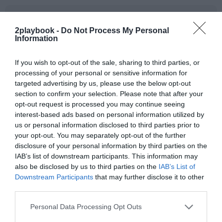
Añadir
2Playbook
como fuente preferida de Google
de forma gratuita
2playbook -
Do Not Process My Personal
Mantente informado con las últimas noticias de actualidad.
Information
ACTIVAR AHORA
If you wish to opt-out of the sale, sharing to third parties, or
processing of your personal or sensitive information for
targeted advertising by us, please use the below opt-out
Compartir
section to confirm your selection. Please note that after your
Imprimir
opt-out request is processed you may continue seeing
interest-based ads based on personal information utilized by
us or personal information disclosed to third parties prior to
Índex
2P
your opt-out. You may separately opt-out of the further
disclosure of your personal information by third parties on the
Uefa
IAB’s list of downstream participants. This information may
also be disclosed by us to third parties on the
IAB’s List of
Downstream Participants
that may further disclose it to other
PRO Women in Sports
third parties.
Personal Data Processing Opt Outs
Publicidad