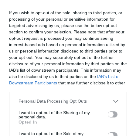
y ventas, Mathias Geisen, ha declarado que en
Mercedes-Benz, el tenis "siempre ha sido un deporte
If you wish to opt-out of the sale, sharing to third parties, or
muy querido" por "la dedicación, la responsabilidad y la
processing of your personal or sensitive information for
confianza" en uno mismo. "Como socio líder mundial,
targeted advertising by us, please use the below opt-out
nuestra nueva colaboración a largo plazo con la WTA
refleja nuestro firme compromiso no solo con el
section to confirm your selection. Please note that after your
deporte, sino también con los valores que representa",
opt-out request is processed you may continue seeing
ha comentado.
interest-based ads based on personal information utilized by
La asociación con Mercedes-Benz, que se ha
us or personal information disclosed to third parties prior to
pactado con el brazo comercial de la WTA,
WTA
your opt-out. You may separately opt-out of the further
Ventures
, es la más significativa en la historia de la
disclosure of your personal information by third parties on the
WTA, aunque los detalles económicos no se han
IAB’s list of downstream participants. This information may
desvelado. Este anuncio llega después de que el circuito
also be disclosed by us to third parties on the
IAB’s List of
haya registrado un crecimiento a lo largo de 2025,
Downstream Participants
that may further disclose it to other
tanto en cuanto a fans en las gradas como en lo que
third parties.
concierne al prize money. Además, la WTA ha
renovado
su imagen corporativa.
Personal Data Processing Opt Outs
Añadir
2Playbook
como fuente preferida de Google
I want to opt-out of the Sharing of my
de forma gratuita
personal data.
Mantente informado con las últimas noticias de actualidad.
Opted In
ACTIVAR AHORA
I want to opt-out of the Sale of my