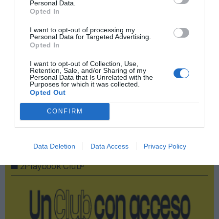
Personal Data.
Opted In
Compartir
I want to opt-out of processing my
Personal Data for Targeted Advertising.
Imprimir
Opted In
I want to opt-out of Collection, Use,
Índex
2P
Retention, Sale, and/or Sharing of my
Personal Data that Is Unrelated with the
Purposes for which it was collected.
Opted Out
WTA
CONFIRM
Publicidad
Data Deletion
Data Access
Privacy Policy
2P
2Playbook Club