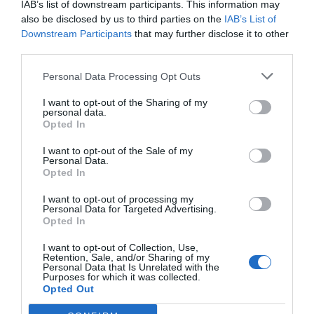
IAB’s list of downstream participants. This information may
also be disclosed by us to third parties on the
IAB’s List of
Imprimir
Downstream Participants
that may further disclose it to other
third parties.
Índex
2P
Personal Data Processing Opt Outs
Movistar
I want to opt-out of the Sharing of my
personal data.
Opted In
Movistar Team
I want to opt-out of the Sale of my
Personal Data.
Opted In
Publicidad
I want to opt-out of processing my
Personal Data for Targeted Advertising.
Opted In
2P
2Playbook Club
I want to opt-out of Collection, Use,
Retention, Sale, and/or Sharing of my
Personal Data that Is Unrelated with the
Purposes for which it was collected.
Opted Out