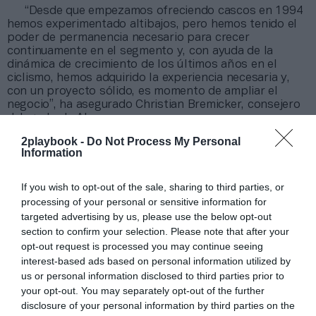
“Desde que empezamos ofreciendo cascos en 1994
hemos experimentado altibajos, pero hemos tenido el
poder de permanencia necesario para crecer
continuamente en el segmento y, con ayuda de la
dinámica de crecimiento de los últimos años en el
ciclismo, hemos adquirido la experiencia necesaria y,
con un proyecto sólido, es momento de ampliar el
negocio”, ha asegurado Christian Bremicker, consejero
delegado de Abus.
Maxi Studio, por su parte, fue fundada en 1993 por
2playbook -
Do Not Process My Personal
los hermanos Oliver y Massimo Simonaggio y emplea a
Information
40 personas. Su sede se encuentra en Vanzo Nuovo
(Venecia), y Oliver se mantendrá en la compañía como
If you wish to opt-out of the sale, sharing to third parties, or
director de operaciones.
processing of your personal or sensitive information for
targeted advertising by us, please use the below opt-out
Añadir
2Playbook
como fuente preferida de Google
section to confirm your selection. Please note that after your
de forma gratuita
opt-out request is processed you may continue seeing
Mantente informado con las últimas noticias de actualidad.
ACTIVAR AHORA
interest-based ads based on personal information utilized by
us or personal information disclosed to third parties prior to
your opt-out. You may separately opt-out of the further
disclosure of your personal information by third parties on the
Compartir