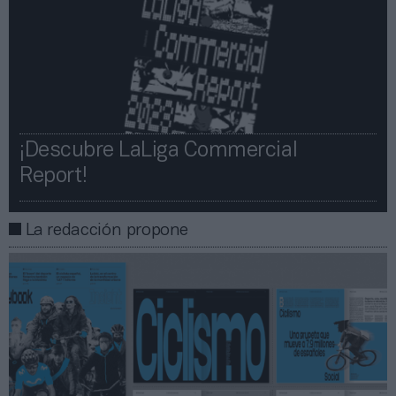
¡Descubre LaLiga Commercial
Report!​​
La redacción propone