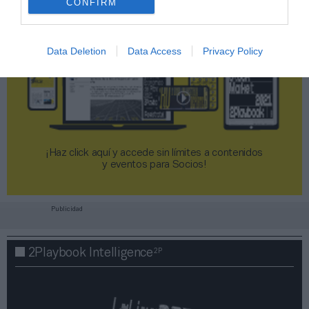
CONFIRM
Data Deletion
Data Access
Privacy Policy
¡Haz click aquí y accede sin límites a contenidos
y eventos para Socios!​​​​​​​
Publicidad
2P
2Playbook Intelligence