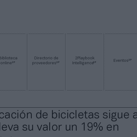
Biblioteca
Directorio de
2Playbook
2P
Eventos
2P
2P
2P
online
proveedores
Intelligence
cación de bicicletas sigue a
eleva su valor un 19% en