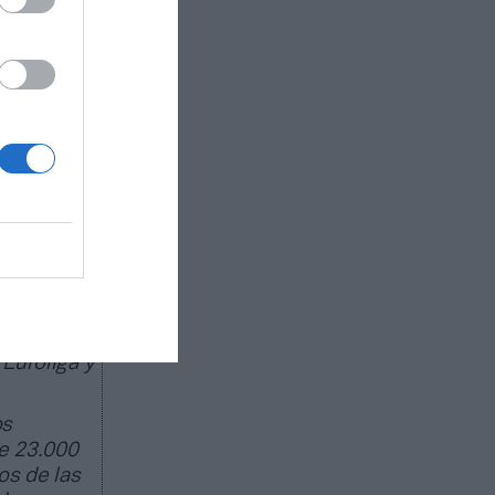
entas como
 desde el
ída del
ades, las
 según el
ado de
egocio de
peas; 22
Euroliga y
os
e 23.000
os de las