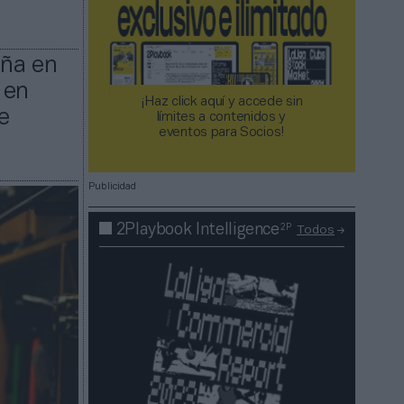
aña en
 en
¡Haz click aquí y accede sin
e
límites a contenidos y
eventos para Socios!​​​​​​​
Publicidad
2P
2Playbook Intelligence
Todos