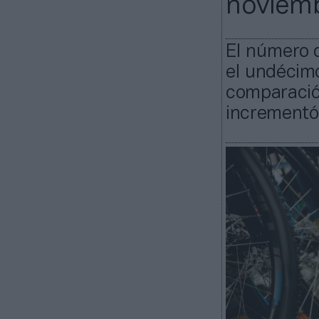
noviem
El número 
el undécim
comparación
incrementó 