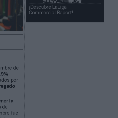
¡Descubre LaLiga
Commercial Report!​​
iembre de
,9%
ados por
gregado
ner la
s de
mbre fue