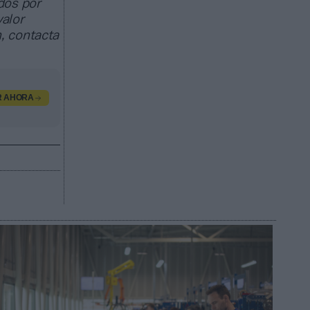
dos por
valor
, contacta
R AHORA