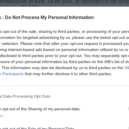
onsecutivo al alza. Ya en julio, la fabricación de bici
, hasta 25.283 bicicletas, mientras que en agosto s
a en un 2,4%, hasta 20.883 bicicletas y en septiemb
k -
Do Not Process My Personal Information
.956 bicicletas. En octubre creció un 23,3% en com
eríodo en 2023, y en noviembre lo hizo un 12,5% co
to opt-out of the sale, sharing to third parties, or processing of your per
es fabricadas.
formation for targeted advertising by us, please use the below opt-out s
r selection. Please note that after your opt-out request is processed y
o, el
precio medio
por bicicleta fabricada fue de
737
eing interest-based ads based on personal information utilized by us or
s datos acumulados, en los once primeros meses del
disclosed to third parties prior to your opt-out. You may separately opt-
532 bicicletas, una cifra un 2,6% superior a la de 20
losure of your personal information by third parties on the IAB’s list of
. This information may also be disclosed by us to third parties on the
IA
Participants
that may further disclose it to other third parties.
onado
idad de Madrid subvencionará con 8,4 millones de euros la compra de b
l Data Processing Opt Outs
o opt-out of the Sharing of my personal data.
 de la bicicleta en España
disminuyó un 8,9% su cifr
In
23
, hasta 2.475 millones de euros
según el último i
la Asociación de Marcas y Bicicletas de España (Ambe
o opt-out of the Sale of my Personal Data.