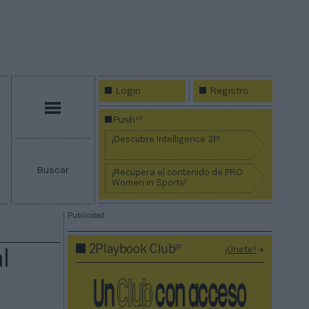
Login
Registro
Menú
2P
Push
¡Descubre Intelligence 2P!
Buscar
¡Recupera el contenido de PRO
Women in Sports!
Publicidad
2P
2Playbook Club
¡Únete!
l